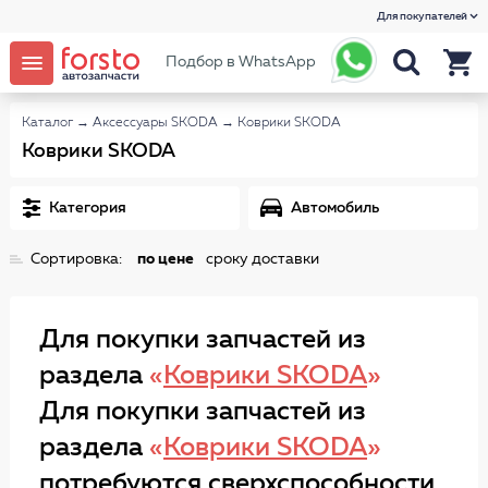
Для покупателей
Подбор в WhatsApp
Каталог
→
Аксессуары SKODA
→
Коврики SKODA
Коврики SKODA
Категория
Автомобиль
Сортировка:
по цене
сроку доставки
Для покупки запчастей из
раздела
«
Коврики SKODA
»
Для покупки запчастей из
раздела
«
Коврики SKODA
»
потребуются сверхспособности