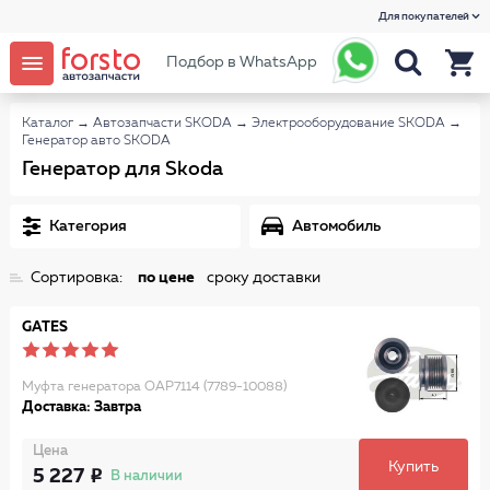
Для покупателей
Подбор в WhatsApp
Каталог
→
Автозапчасти SKODA
→
Электрооборудование SKODA
→
Генератор авто SKODA
Генератор для Skoda
Категория
Автомобиль
Сортировка:
по цене
сроку доставки
GATES
Муфта генератора OAP7114 (7789-10088)
Доставка: Завтра
Цена
Купить
5 227
В наличии