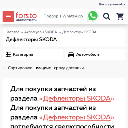
Для покупателей
Подбор в WhatsApp
Каталог
→
Аксессуары SKODA
→
Дефлекторы SKODA
Дефлекторы SKODA
Категория
Автомобиль
Сортировка:
по цене
сроку доставки
Для покупки запчастей из
раздела
«
Дефлекторы SKODA
»
Для покупки запчастей из
раздела
«
Дефлекторы SKODA
»
потребуются сверхспособности