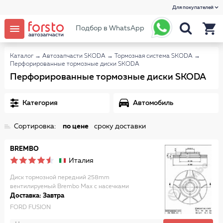
Для покупателей
Подбор в WhatsApp
Каталог
→
Автозапчасти SKODA
→
Тормозная система SKODA
→
Перфорированные тормозные диски SKODA
Перфорированные тормозные диски SKODA
Категория
Автомобиль
Сортировка:
по цене
сроку доставки
BREMBO
Италия
Диск тормозной передний 258mm
вентилируемый Brembo Max с насечками
Доставка: Завтра
FORD FUSION