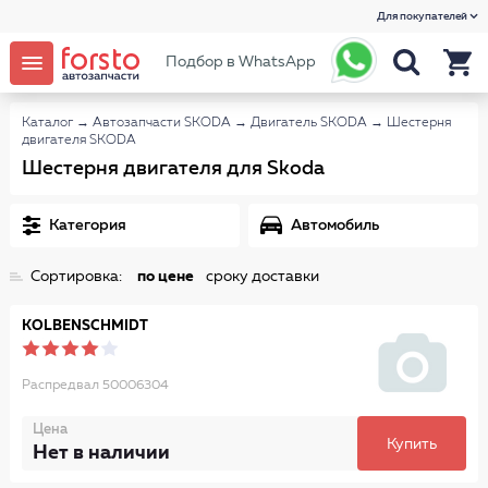
Для покупателей
Подбор в WhatsApp
Каталог
→
Автозапчасти SKODA
→
Двигатель SKODA
→
Шестерня
двигателя SKODA
Шестерня двигателя для Skoda
Категория
Автомобиль
Сортировка:
по цене
сроку доставки
KOLBENSCHMIDT
Распредвал 50006304
Цена
Купить
Нет в наличии