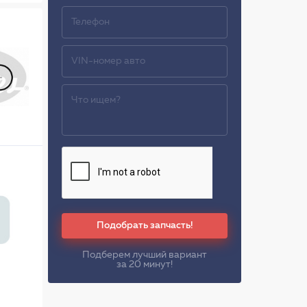
Подобрать запчасть!
Подберем лучший вариант
за 20 минут!