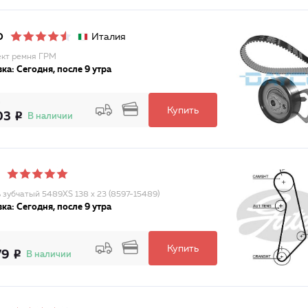
Италия
O
кт ремня ГРМ
ка: Сегодня, после 9 утра
Купить
03
В наличии
 зубчатый 5489XS 138 x 23 (8597-15489)
ка: Сегодня, после 9 утра
Купить
79
В наличии