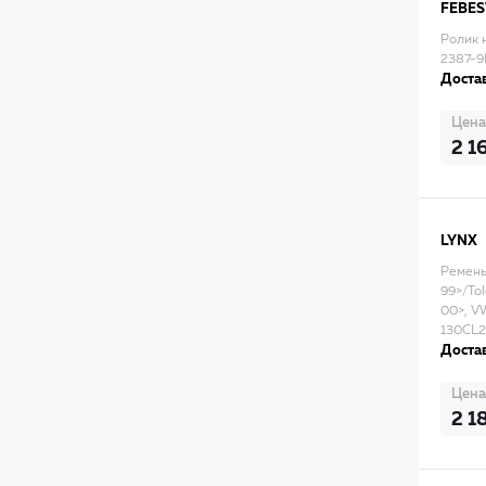
FEBES
Ролик 
2387-9
Достав
Цена
2 1
LYNX
Ремень
99>/Tol
00>, VW
130CL
Достав
Цена
2 1