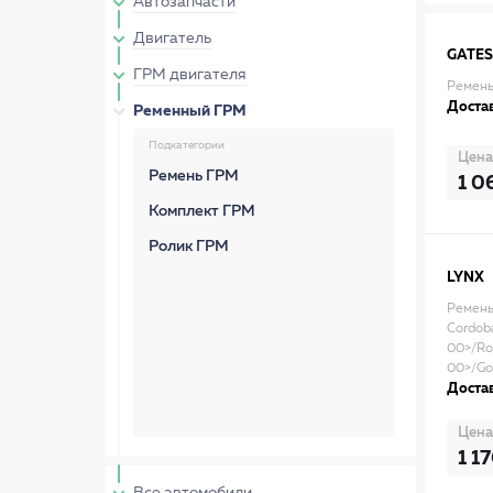
Автозапчасти
Двигатель
GATES
ГРМ двигателя
Ремень 
Достав
Ременный ГРМ
Подкатегории
Цена
Ремень ГРМ
1 0
Комплект ГРМ
Ролик ГРМ
LYNX
Ремень
Cordoba
00>/Roo
00>/Gol
Достав
Цена
1 1