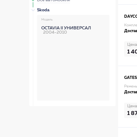
Все автомобили
Skoda
DAYC
Модель
Компле
OCTAVIA II УНИВЕРСАЛ
Достав
2004-2010
Цена
1 4
GATES
Ремень
Достав
Цена
1 8