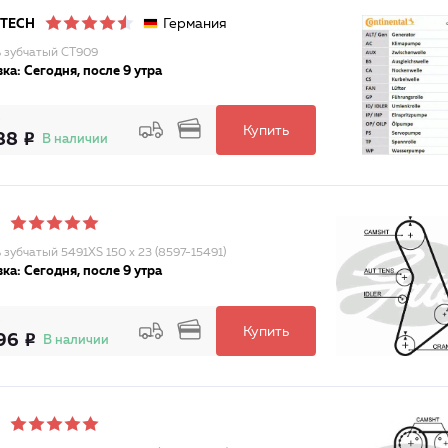
Германия
ITECH
 зубчатый CT909
ка: Сегодня, после 9 утра
Купить
88
В наличии
 зубчатый 5491XS 150 x 23 (8597-15491)
ка: Сегодня, после 9 утра
Купить
96
В наличии