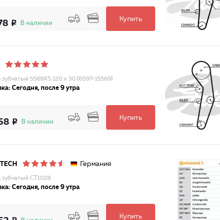
Купить
78
В наличии
 зубчатый 5569XS 120 x 30 (8597-15569)
ка: Сегодня, после 9 утра
Купить
58
В наличии
Германия
ITECH
 зубчатый CT1028
ка: Сегодня, после 9 утра
Купить