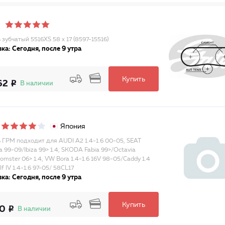
зубчатый 5516XS 58 x 17 (8597-15516)
ка: Сегодня, после 9 утра
Купить
62
В наличии
Япония
 ГРМ подходит для AUDI A2 1.4-1.6 00-05, SEAT
 99-09/Ibiza 99> 1.4, SKODA Fabia 99>/Octavia
mster 06> 1.4, VW Bora 1.4-1.6 16V 98-05/Caddy 1.4
f IV 1.4-1.6 97-05/ 58CL17
ка: Сегодня, после 9 утра
Купить
70
В наличии