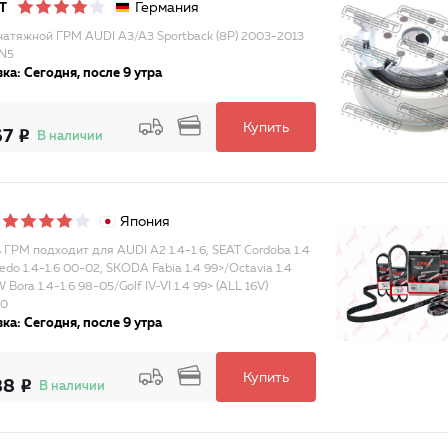
Германия
T
натяжной ГРМ AUDI A3/A3 Sportback (8P) 2003-2013
N5
ка: Сегодня, после 9 утра
Купить
67
В наличии
Япония
 ГРМ подходит для AUDI A2 1.4-1.6, SEAT Cordoba 1.4
edo 1.4-1.6 00-02, SKODA Fabia 1.4 99>/Octavia 1.4
 Bora 1.4-1.6 98-05/Golf IV-VI 1.4 99> (ALL 16V)
20
ка: Сегодня, после 9 утра
Купить
88
В наличии