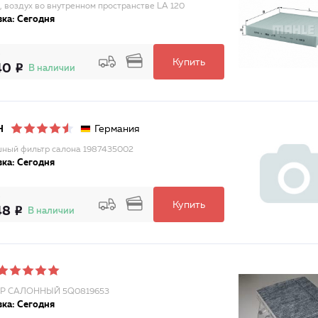
, воздух во внутренном пространстве LA 120
ка: Сегодня
Купить
40
В наличии
Германия
H
ный фильтр салона 1987435002
ка: Сегодня
Купить
48
В наличии
Р САЛОННЫЙ 5Q0819653
ка: Сегодня