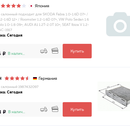
Япония
 салонный подходит для SKODA Fabia 1.0-1.6D 07> /
.2-1.6D 12> / Roomster 1.2-1.6D 07>, VW Polo Sedan 1.6
olo 1.0-1.8 09>, AUDI A1 1.2T-2.0T 10>, SEAT Ibiza V 1.2-
AC-1917
ка: Сегодня
Купить
6
В наличии
Германия
H
 салонный 1987432097
ка: Сегодня
Купить
8
В наличии