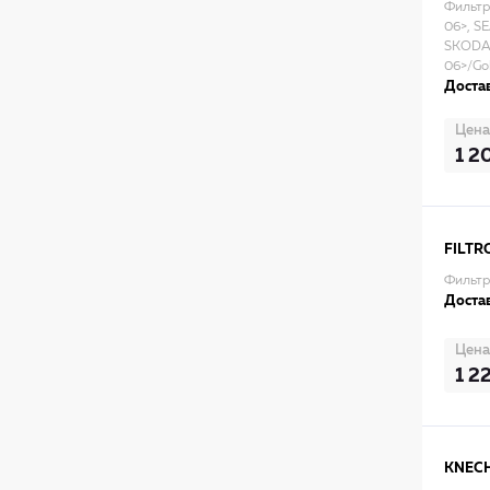
Фильтр
06>, S
SKODA 
06>/Gol
Достав
Цена
1 2
FILTR
Фильтр
Достав
Цена
1 2
KNECH