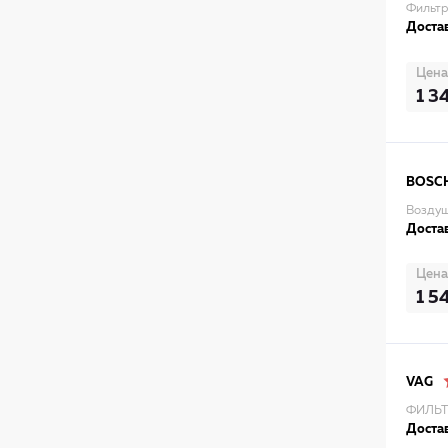
Фильтр
Достав
Цена
1 3
BOSC
Воздуш
Достав
Цена
1 5
VAG
ФИЛЬТ
Достав