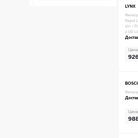
LYNX
Фильтр
Rapid 1
10> / P
2.0D L
Достав
Цена
92
BOSC
Фильтр
Достав
Цена
98