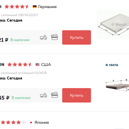
Германия
H
 салонный 1987432057
ка: Сегодня
Купить
21
В наличии
США
ON
 салонный угольный K1047A
ка: Сегодня
Купить
45
В наличии
Япония