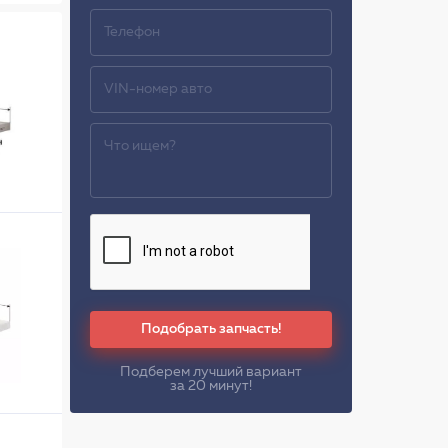
Подобрать запчасть!
Подберем лучший вариант
за 20 минут!