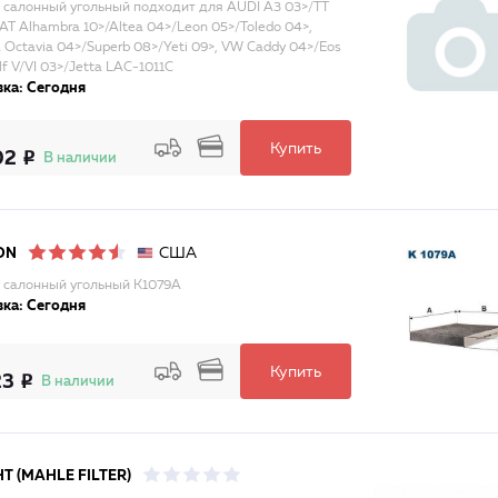
 салонный угольный подходит для AUDI A3 03>/TT
EAT Alhambra 10>/Altea 04>/Leon 05>/Toledo 04>,
Octavia 04>/Superb 08>/Yeti 09>, VW Caddy 04>/Eos
f V/VI 03>/Jetta LAC-1011C
ка: Сегодня
Купить
02
В наличии
США
ON
 салонный угольный K1079A
ка: Сегодня
Купить
23
В наличии
T (MAHLE FILTER)