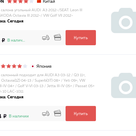
Китай
ON
 салона угольный AUDI: A3 2012-/SEAT: Leon III
KODA:Octavia III 2012-/ VW:Golf VII 2012-
ка: Сегодня
Купить
В наличии
Япония
 салонный подходит для AUDI A3 03-12 / Q3 11>,
ctavia(1Z) 04-13 / Superb(3T) 08> / Yeti 09>, VW
II-IV 04> / Golf V-VI 03-13 / Jetta III-IV 05> / Passat 05>
n 10 LAC-1011
ка: Сегодня
Купить
4
В наличии