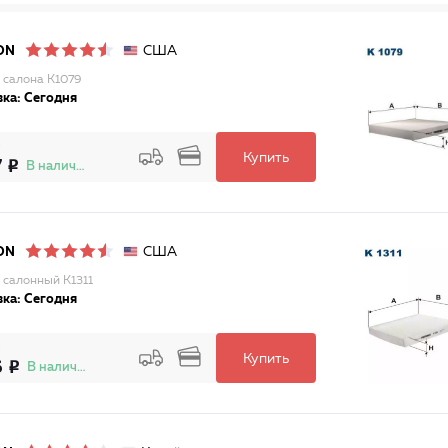
США
ON
 салона K1079
ка: Сегодня
Купить
7
В наличии
США
ON
 салонный K1311
ка: Сегодня
Купить
6
В наличии