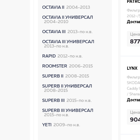
PATR
OCTAVIA II
2004-2013
Фильтр
2012-/S
OCTAVIA II УНИВЕРСАЛ
2004-2010
Достав
OCTAVIA III
2013-по н.в.
Цена
877
OCTAVIA III УНИВЕРСАЛ
2013-по н.в.
RAPID
2012-по н.в.
ROOMSTER
2006-2015
LYNX
SUPERB II
2008-2015
Фильтр
SKODA O
SUPERB II УНИВЕРСАЛ
Caddy I
2008-2015
/ Shara
Достав
SUPERB III
2015-по н.в.
SUPERB III УНИВЕРСАЛ
Цена
2015-по н.в.
90
YETI
2009-по н.в.