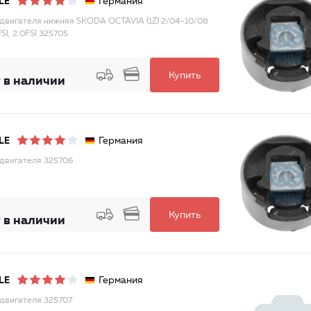
Германия
LE
двигателя нижняя SKODA OCTAVIA (1Z) 2/04-10/08
6FSI, 2.0FSI 325705
Купить
 в наличии
Германия
LE
двигателя 325706
Купить
 в наличии
Германия
LE
двигателя 325707