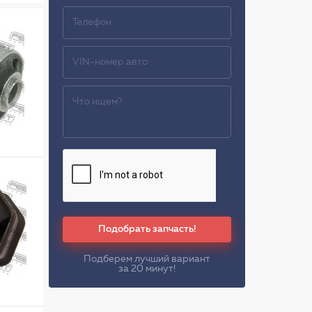
Подобрать запчасть!
Подберем лучший вариант
за 20 минут!