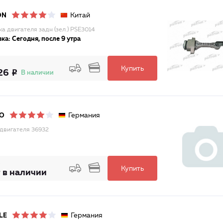
Китай
ON
а двигателя задн (зел.) PSE3014
ка: Сегодня, после 9 утра
Купить
26
В наличии
Германия
O
двигателя 36932
Купить
 в наличии
Германия
LE