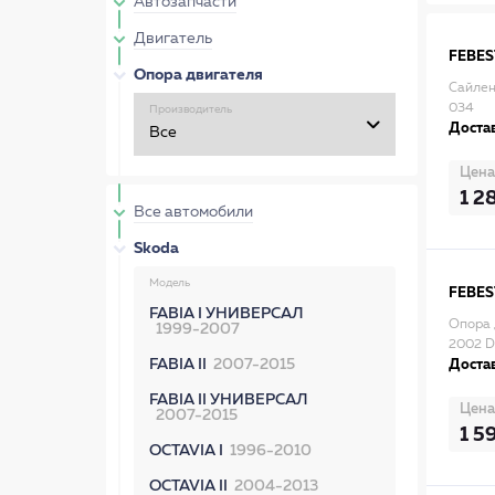
Автозапчасти
Двигатель
FEBES
Опора двигателя
Сайлен
034
Производитель
Достав
Цена
1 2
Все автомобили
Skoda
Модель
FEBES
FABIA I УНИВЕРСАЛ
Опора 
1999-2007
2002 
FABIA II
2007-2015
Достав
FABIA II УНИВЕРСАЛ
Цена
2007-2015
1 5
OCTAVIA I
1996-2010
OCTAVIA II
2004-2013