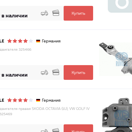
Купить
 в наличии
Германия
LE
двигателя 325466
Купить
 в наличии
Германия
LE
двигателя правая SKODA OCTAVIA (1U), VW GOLF IV
325469