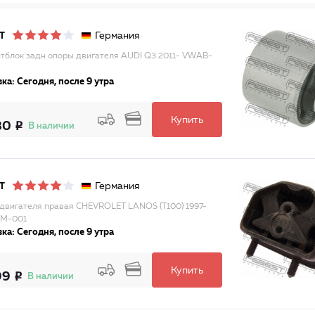
Германия
T
тблок задн опоры двигателя AUDI Q3 2011- VWAB-
ка: Сегодня, после 9 утра
Купить
80
В наличии
Германия
T
двигателя правая CHEVROLET LANOS (T100) 1997-
DM-001
ка: Сегодня, после 9 утра
Купить
99
В наличии