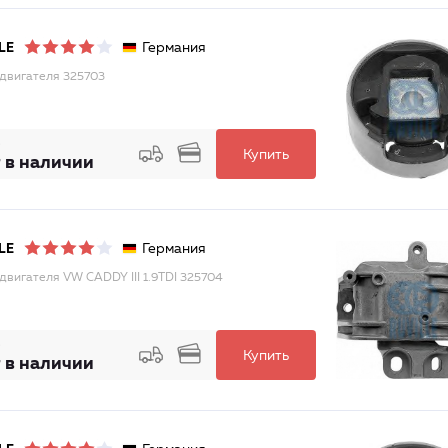
Германия
LE
двигателя 325703
Купить
 в наличии
Германия
LE
двигателя VW CADDY III 1.9TDI 325704
Купить
 в наличии