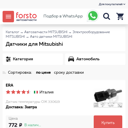
Для покупателей
Подбор в WhatsApp
Каталог
→
Автозапчасти MITSUBISHI
→
Электрооборудование
MITSUBISHI
→
Авто датчики MITSUBISHI
Датчики для Mitsubishi
Категория
Автомобиль
Сортировка:
по цене
сроку доставки
ERA
Италия
Датчик температуры ОЖ 330619
Доставка: Завтра
Цена
Купить
772
В наличии