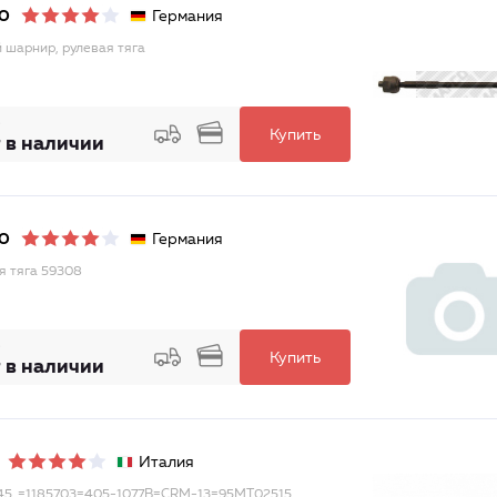
Германия
O
 шарнир, рулевая тяга
Купить
 в наличии
Германия
O
я тяга 59308
Купить
 в наличии
Италия
45_=1185703=405-1077B=CRM-13=95MT02515