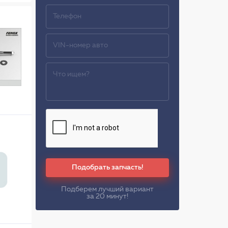
Подобрать запчасть!
Подберем лучший вариант
за 20 минут!