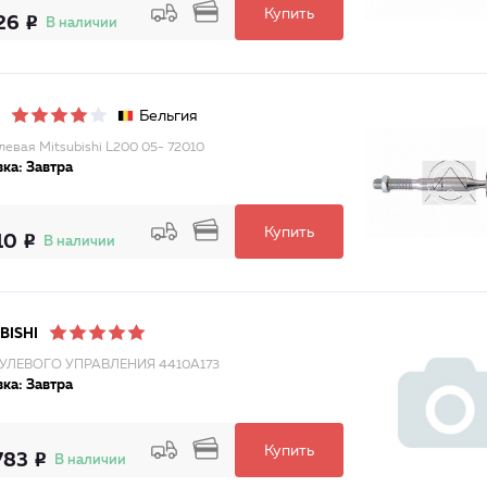
Купить
26
В наличии
Бельгия
улевая Mitsubishi L200 05- 72010
ка: Завтра
Купить
10
В наличии
BISHI
РУЛЕВОГО УПРАВЛЕНИЯ 4410A173
ка: Завтра
Купить
783
В наличии