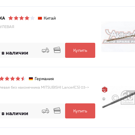
Китай
AKA
РУЛЕВАЯ
Купить
 в наличии
Германия
улевая без наконечника MITSUBISHI Lancer(CS) 03->
Купить
 в наличии