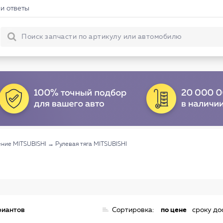
и ответы
ение MITSUBISHI
→
Рулевая тяга MITSUBISHI
риантов
Сортировка:
по цене
сроку до