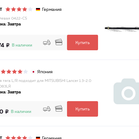
Германия
T
улевая 0422-CS
ка: Завтра
Купить
74
В наличии
Япония
я тяга L/R подходит для MITSUBISHI Lancer 1.3-2.0
083LR
ка: Завтра
Купить
70
В наличии
Германия
T