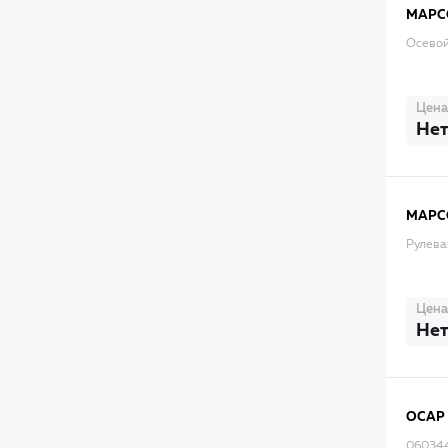
MAPC
Осевой
Цена
Нет
MAPC
Рулева
Цена
Нет
OCAP
06034