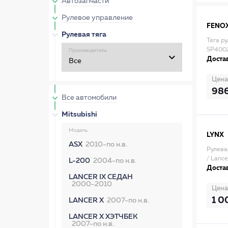
Автозапчасти
Рулевое управление
FENO
Рулевая тяга
Тяга ру
SP400
Производитель
Достав
Цена
98
Все автомобили
Mitsubishi
Модель
LYNX
ASX
2010-по н.в.
Рулева
/ Lance
L-200
2004-по н.в.
Достав
LANCER IX СЕДАН
2000-2010
Цена
1 0
LANCER X
2007-по н.в.
LANCER X ХЭТЧБЕК
2007-по н.в.