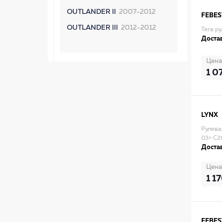
OUTLANDER II
2007-2012
FEBES
OUTLANDER III
2012-2012
Тяга р
Достав
Цена
1 0
LYNX
Рулева
03> C2
Достав
Цена
1 1
FEBES