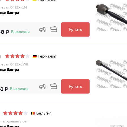
улевая 0422-KB4
ка: Завтра
Купить
48
В наличии
Германия
T
улевая 0422-CW8
ка: Завтра
Купить
81
В наличии
Бельгия
тяга рулевая sidem
ка: Завтра