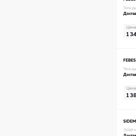
Тяга р
Достав
Цена
1 3
FEBES
Тяга р
Достав
Цена
1 3
SIDEM
71019 
Достав