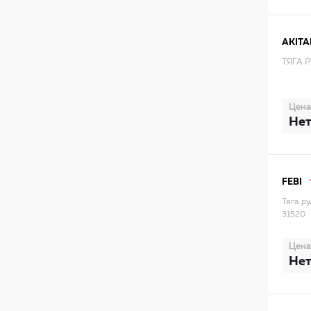
AKIT
ТЯГА 
Цена
Нет
FEBI
Тяга р
31520
Цена
Нет