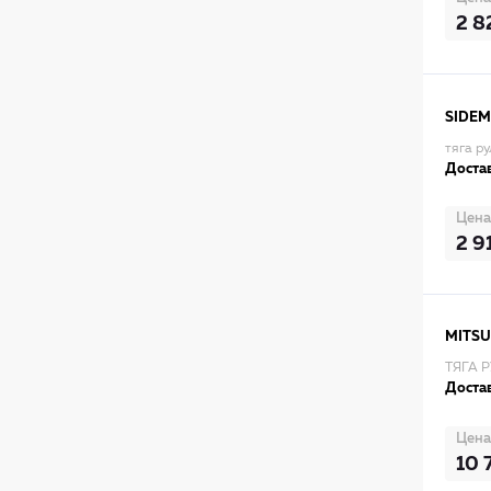
2 8
SIDEM
тяга р
Достав
Цена
2 9
MITSU
ТЯГА 
Достав
Цена
10 