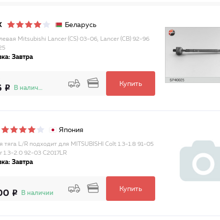
Беларусь
X
левая Mitsubishi Lancer (CS) 03-06, Lancer (CB) 92-96
25
ка: Завтра
Купить
6
В наличии
Япония
я тяга L/R подходит для MITSUBISHI Colt 1.3-1.8 91-05
r 1.3-2.0 92-03 C2017LR
ка: Завтра
Купить
00
В наличии