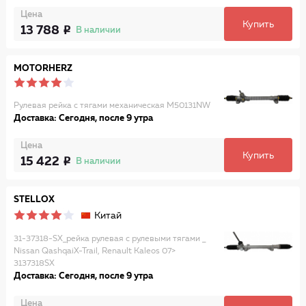
Цена
Купить
13 788
В наличии
MOTORHERZ
Рулевая рейка с тягами механическая M50131NW
Доставка: Сегодня, после 9 утра
Цена
Купить
15 422
В наличии
STELLOX
Китай
31-37318-SX_рейка рулевая с рулевыми тягами _
Nissan QashqaiX-Trail, Renault Kaleos 07>
3137318SX
Доставка: Сегодня, после 9 утра
Цена