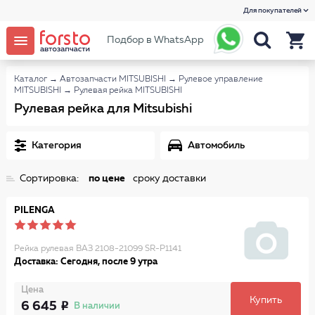
Для покупателей
Подбор в WhatsApp
Каталог
→
Автозапчасти MITSUBISHI
→
Рулевое управление
MITSUBISHI
→
Рулевая рейка MITSUBISHI
Рулевая рейка для Mitsubishi
Категория
Автомобиль
Сортировка:
по цене
сроку доставки
PILENGA
Рейка рулевая ВАЗ 2108-21099 SR-P1141
Доставка: Сегодня, после 9 утра
Цена
Купить
6 645
В наличии