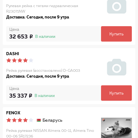
Рулевая рейка с тягами гидравлическая
R23071NW
Доставка: Сегодня, после 9 утра
Цена
Купить
32 653
В наличии
DASHI
Рейка рулевая (восстановлено) D-GA003
Доставка: Сегодня, после 9 утра
Цена
Купить
35 337
В наличии
FENOX
Беларусь
Рейка рулевая NISSAN Almera 00-11, Almera Tino
00-06 SR17236