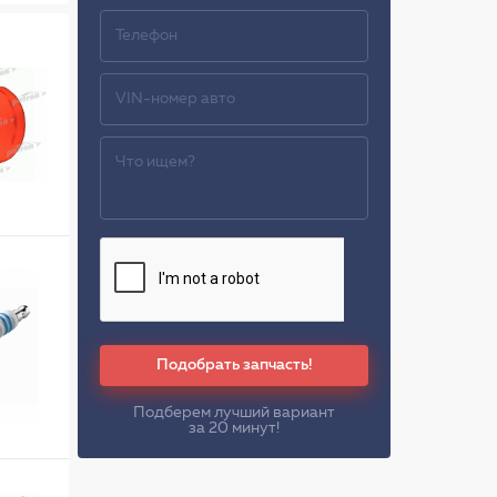
Подобрать запчасть!
Подберем лучший вариант
за 20 минут!