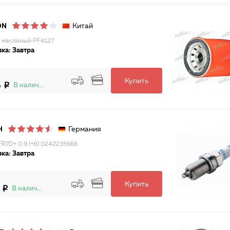
Китай
ON
 масляный PF4127
ка: Завтра
Купить
6
В наличии
Германия
H
FR7D+ 0.9 (+8) 0242235666
ка: Завтра
Купить
В наличии