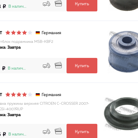
Купить
8
В наличии
Германия
T
тблок подрамника MSB-KBF2
ка: Завтра
Купить
6
В наличии
Германия
T
вка пружины верхняя CITROEN C-CROSSER 2007-
GSI-4007RUP
ка: Завтра
Купить
6
В наличии