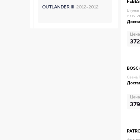
FEBES
OUTLANDER III
2012-2012
Втулка
1995-2
Достав
Цена
372
BOSC
Свеча 
Достав
Цена
37
PATR