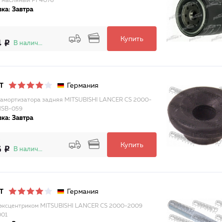
 масляный PF4076
ка: Завтра
Купить
4
В наличии
Германия
T
 амортизатора задняя MITSUBISHI LANCER CS 2000-
MSB-059
ка: Завтра
Купить
6
В наличии
Германия
T
 эксцентриком MITSUBISHI LANCER CS 2000-2009
001