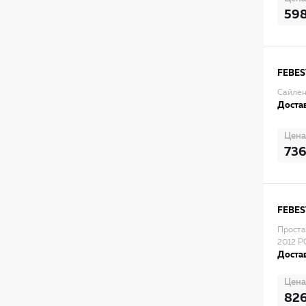
59
FEBES
Сайлен
Достав
Цена
73
FEBES
Проста
2012 P
Достав
Цена
82