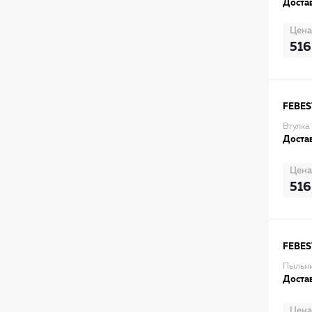
Достав
Цена
516
FEBES
Втулка
Достав
Цена
516
FEBES
Пыльни
Достав
Цена