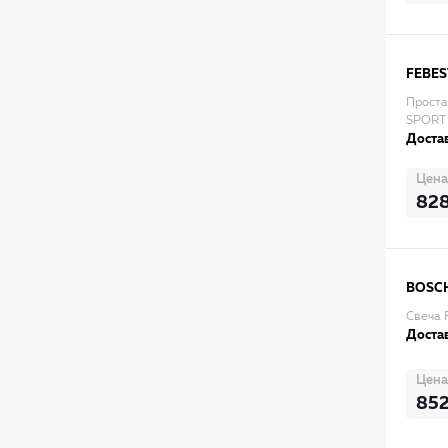
FEBES
Проста
SPORT 
Достав
Цена
82
BOSC
Свеча 
Достав
Цена
85