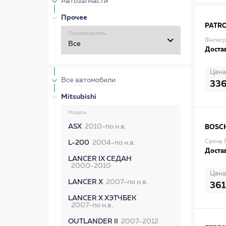
Автозапчасти
Прочее
PATR
Производитель
Фильтр
Достав
Цена
Все автомобили
33
Mitsubishi
Модель
ASX
2010-по н.в.
BOSC
Свеча 
L-200
2004-по н.в.
Достав
LANCER IX СЕДАН
2000-2010
Цена
LANCER X
2007-по н.в.
361
LANCER X ХЭТЧБЕК
2007-по н.в.
OUTLANDER II
2007-2012