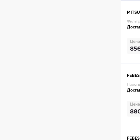
MITSU
Фильтр
Достав
Цена
85
FEBES
Проста
Достав
Цена
88
FEBES