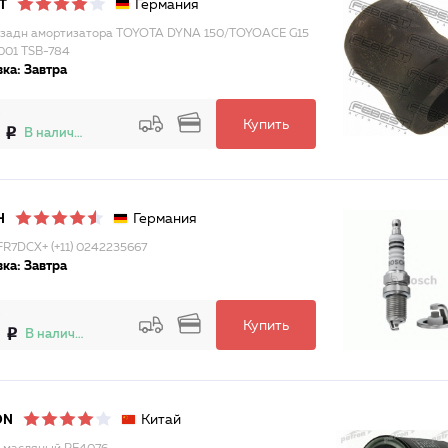
Германия
T
 задн амортизатора TOYOTA DYNA 150/TOYOACE G15
001 TSB-784
ка: Завтра
Купить
В наличии
Германия
H
FR7DCX+ (+11) 0242235667
ка: Завтра
Купить
9
В наличии
Китай
ON