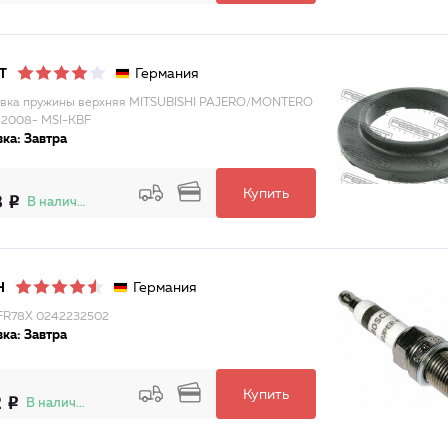
Германия
T
вка пружины верхняя MITSUBISHI PAJERO/MONTERO
2008- MSI-KBF
ка: Завтра
Купить
8
В наличии
Германия
H
FR78X 0242232502
ка: Завтра
Купить
2
В наличии