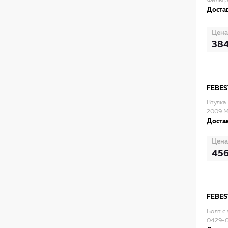
Фильтр
Достав
Цена
38
FEBES
Втулка
2009 
Достав
Цена
45
FEBES
Болт с
0429-