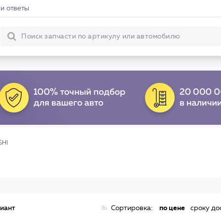
и ответы
SHI
риант
Сортировка:
по цене
сроку до