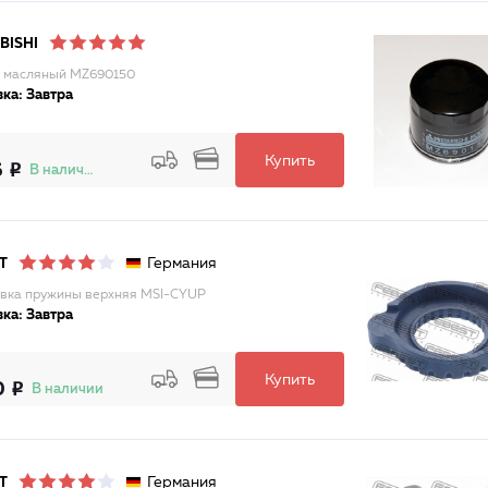
BISHI
 масляный MZ690150
ка: Завтра
Купить
6
В наличии
Германия
T
вка пружины верхняя MSI-CYUP
ка: Завтра
Купить
0
В наличии
Германия
T