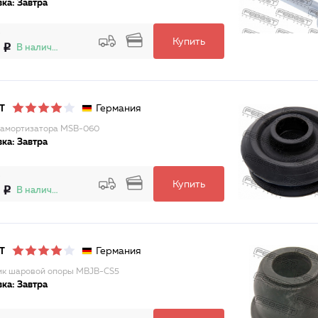
ка: Завтра
Купить
В наличии
Германия
T
 амортизатора MSB-060
ка: Завтра
Купить
В наличии
Германия
T
к шаровой опоры MBJB-CS5
ка: Завтра