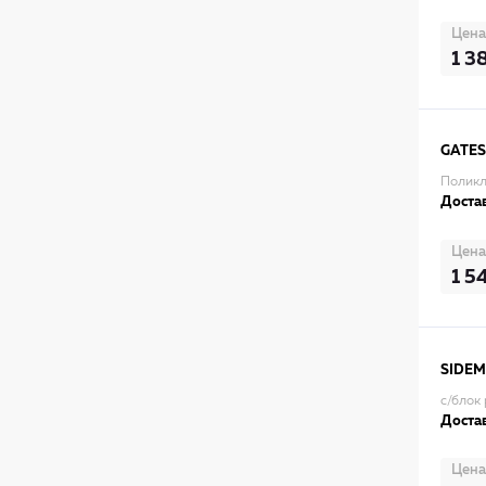
Цена
1 3
GATES
Поликл
Достав
Цена
1 5
SIDEM
с/блок
Достав
Цена