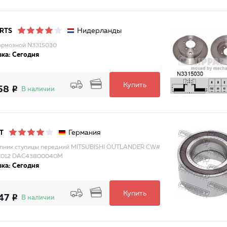
Нидерланды
RTS
ормозной N3315030
ка: Сегодня
Купить
58
В наличии
Германия
T
пник ступицы передний MITSUBISHI OUTLANDER CW#
2012 DAC43800040M
ка: Сегодня
Купить
47
В наличии