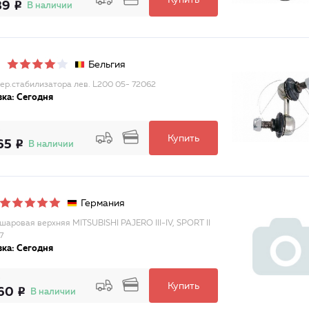
Купить
89
В наличии
Бельгия
пер.стабилизатора лев. L200 05- 72062
ка: Сегодня
Купить
65
В наличии
Германия
шаровая верхняя MITSUBISHI PAJERO III-IV, SPORT II
7
ка: Сегодня
Купить
60
В наличии