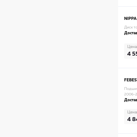
NIPPA
Диск т
Достав
Цена
4 5
FEBES
Подши
2006-
Достав
Цена
4 8