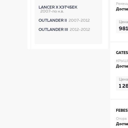
Ремень
LANCER X ХЭТЧБЕК
Достав
2007-по н.в.
OUTLANDER II
2007-2012
Цена
981
OUTLANDER III
2012-2012
GATES
КРЫШК
Достав
Цена
1 2
FEBES
Опора 
Достав