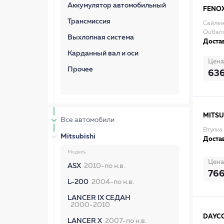
Аккумулятор автомобильный
FENO
Трансмиссия
Сайлен
Outland
Выхлопная система
Достав
Карданный вал и оси
Цена
Прочее
63
MITSU
Все автомобили
Втулка
Mitsubishi
Достав
Модель
Цена
ASX
2010-по н.в.
76
L-200
2004-по н.в.
LANCER IX СЕДАН
2000-2010
DAYC
LANCER X
2007-по н.в.