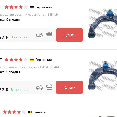
Германия
T
передний верхний левый 0424-KB4LH
ка: Сегодня
Купить
27
В наличии
Германия
T
передний верхний правый 0424-KB4RH
ка: Сегодня
Купить
27
В наличии
Бельгия