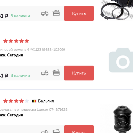
Купить
81
В наличии
иновой ремень 4PK1123 (8653-10209)
ка: Сегодня
Купить
41
В наличии
Бельгия
 рычага пер.подвески Lancer 07- 871628
ка: Сегодня