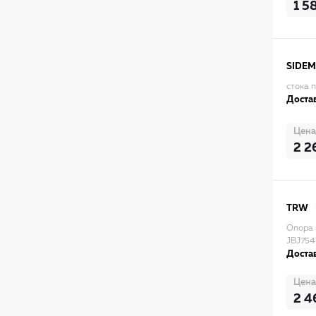
1 5
SIDEM
стока 
Достав
Цена
2 2
TRW
Опора 
JBJ754
Достав
Цена
2 4