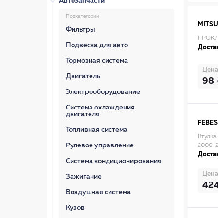
Автозапчасти
Подкатегории
MITSU
Фильтры
ПРОКЛ
Подвеска для авто
Достав
Тормозная система
Цена
Двигатель
98
Электрооборудование
Система охлаждения
двигателя
FEBES
Топливная система
Втулка
Рулевое управление
2006-2
Достав
Система кондиционирования
Цена
Зажигание
42
Воздушная система
Кузов