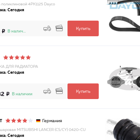
 поликлиновой 4PK1125 Dayco
ка: Сегодня
Купить
В наличии
А ДЛЯ РАДИАТОРА
ка: Сегодня
Купить
82
В наличии
Германия
T
шаровая MITSUBISHI LANCER (CS/CY) 0420-CU
ка: Сегодня