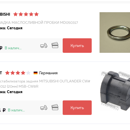
BISHI
АДКА МАСЛОСЛИВНОЙ ПРОБКИ MD050317
ка: Сегодня
Купить
В наличии
Германия
T
 стабилизатора задняя MITSUBISHI OUTLANDER CW#
012 (20мм) MSB-CW8R
ка: Сегодня
Купить
4
В наличии