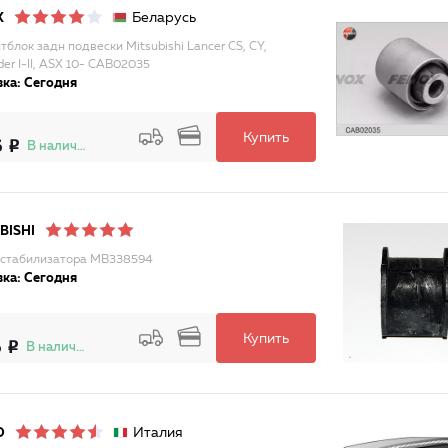
Беларусь
X
тблок задн подвески Mitsubishi Lancer CS, CY,
er I-II, ASX 10- CAB02035
ка: Сегодня
Купить
6
В наличии
BISHI
 стабилизатора MB338594
ка: Сегодня
Купить
6
В наличии
Италия
O