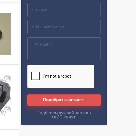
Подобрать запчасть!
Подберем лучший вариант
за 20 минут!