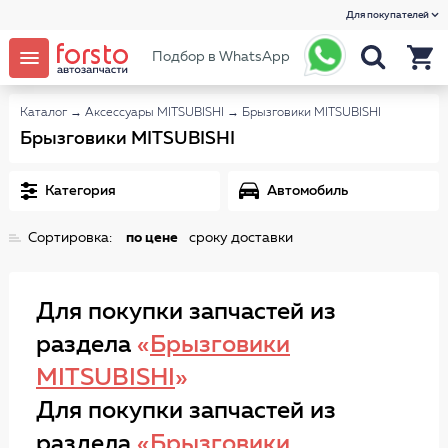
Для покупателей
Подбор в WhatsApp
Каталог
→
Аксессуары MITSUBISHI
→
Брызговики MITSUBISHI
Брызговики MITSUBISHI
Категория
Автомобиль
Сортировка:
по цене
сроку доставки
Для покупки запчастей из
раздела
«
Брызговики
MITSUBISHI
»
Для покупки запчастей из
раздела
«
Брызговики