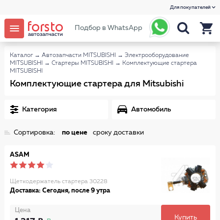
Для покупателей
Подбор в WhatsApp
Каталог
→
Автозапчасти MITSUBISHI
→
Электрооборудование
MITSUBISHI
→
Стартеры MITSUBISHI
→
Комплектующие стартера
MITSUBISHI
Комплектующие стартера для Mitsubishi
Категория
Автомобиль
Сортировка:
по цене
сроку доставки
ASAM
Щеткодержатель стартера 30228
Доставка: Сегодня, после 9 утра
Цена
Купить