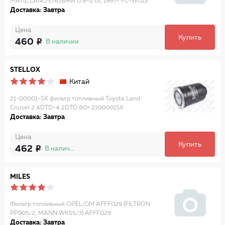
MATIZ,LANOS,NUBIRA 0.8-2.0L 1997= FC-W01S
Доставка: Завтра
Цена
Купить
460
В наличии
STELLOX
Китай
21-00001-SX фильтр топливный Toyota Land
Cruiser 2.4DTD-4.2DTD 80> 2100001SX
Доставка: Завтра
Цена
Купить
462
В наличии
MILES
Фильтр топливный OPEL/GM AFFF029 (FILTRON
PP905/2, MANN WK55/3) AFFF029
Доставка: Завтра