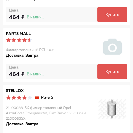
Цена
Купить
464
В наличии
PARTS MALL
Фильтр топливный PCL-006
Доставка: Завтра
Цена
Купить
464
В наличии
STELLOX
Китай
21-00083-SX фильтр топливный Opel
AstraCorsaOmegaVectra, Fiat Bravo 1.2i-3.0 93>
2100083SX
Доставка: Завтра