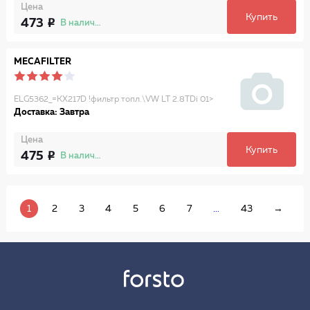
Цена
Купить
473
В наличии
MECAFILTER
ELG5362_=KX217D !фильтр топл.\VW LT 2.8TDi 01>
Доставка: Завтра
Цена
Купить
475
В наличии
1
2
3
4
5
6
7
...
43
→