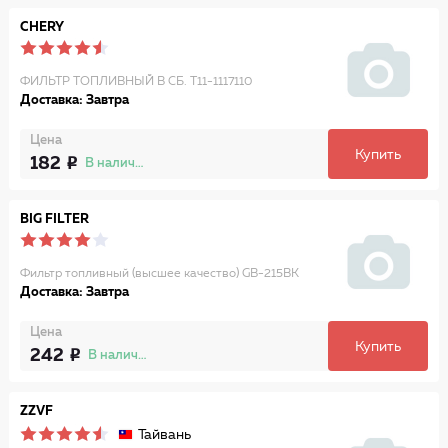
CHERY
ФИЛЬТР ТОПЛИВНЫЙ В СБ. T11-1117110
Доставка: Завтра
Цена
Купить
182
В наличии
BIG FILTER
Фильтр топливный (высшее качество) GB-215BK
Доставка: Завтра
Цена
Купить
242
В наличии
ZZVF
Тайвань