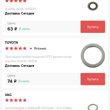
Шайба 11026-00Q0H
Доставка: Сегодня
Цена
Купить
63
В наличии
TOYOTA
Япония
Прокладка пробки поддона КПП/раздаточной
коробки 90430-18008
Доставка: Сегодня
Цена
Купить
74
В наличии
VAG
ПРОКЛАДКА СЛИВНОЙ ПРОБКИ / DICHTRING