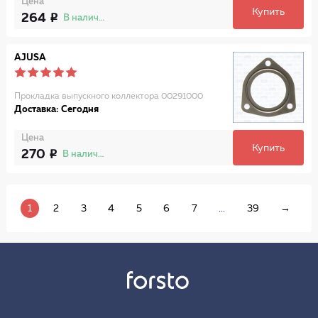
Цена
Купить
264
В наличии
AJUSA
Прокладка выпускного коллектора 00291000
Доставка: Сегодня
Цена
Купить
270
В наличии
1
2
3
4
5
6
7
...
39
→