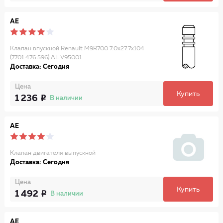
AE
Клапан впускной Renault M9R700 7.0х27.7х104
(7701 476 596) AE V95001
Доставка: Сегодня
Цена
Купить
1 236
В наличии
AE
Клапан двигателя выпускной
Доставка: Сегодня
Цена
Купить
1 492
В наличии
AE