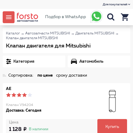
Для покупателей
Подбор в WhatsApp
Каталог
→
Автозапчасти MITSUBISHI
→
Двигатель MITSUBISHI
→
Клапан двигателя MITSUBISHI
Клапан двигателя для Mitsubishi
Категория
Автомобиль
Сортировка:
по цене
сроку доставки
AE
Клапан V94204
Доставка: Сегодня
Цена
Купить
1 128
В наличии