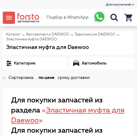
Для покупателей
Подбор в WhatsApp
Каталог
→
Автозапчасти DAEWOO
→
Трансмиссия DAEWOO
→
Эластичная муфта DAEWOO
Эластичная муфта для Daewoo
Категория
Автомобиль
Сортировка:
по цене
сроку доставки
Для покупки запчастей из
раздела
«
Эластичная муфта для
Daewoo
»
Для покупки запчастей из