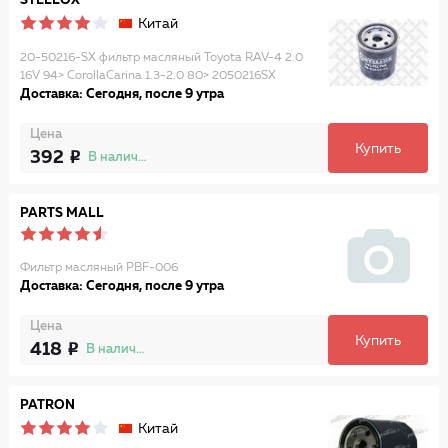
STELLOX
Китай
20-50216-SX фильтр масляный Toyota RAV-4 2.0
16V 94> CorollaCarina 1.3-2.0 80> 2050216SX
Доставка: Сегодня, после 9 утра
Цена
Купить
392
В наличии
PARTS MALL
Фильтр масляный PBF-006
Доставка: Сегодня, после 9 утра
Цена
Купить
418
В наличии
PATRON
Китай