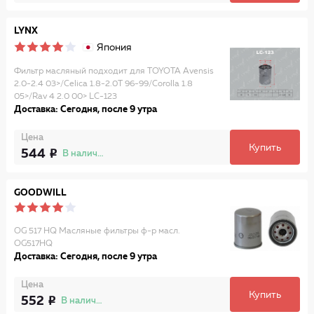
LYNX
Япония
Фильтр масляный подходит для TOYOTA Avensis
2.0-2.4 03>/Celica 1.8-2.0T 96-99/Corolla 1.8
05>/Rav 4 2.0 00> LC-123
Доставка: Сегодня, после 9 утра
Цена
Купить
544
В наличии
GOODWILL
OG 517 HQ Масляные фильтры ф-р масл.
OG517HQ
Доставка: Сегодня, после 9 утра
Цена
Купить
552
В наличии