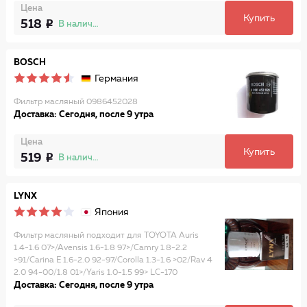
Цена
Купить
518
В наличии
BOSCH
Германия
Фильтр масляный 0986452028
Доставка: Сегодня, после 9 утра
Цена
Купить
519
В наличии
LYNX
Япония
Фильтр масляный подходит для TOYOTA Auris
1.4-1.6 07>/Avensis 1.6-1.8 97>/Camry 1.8-2.2
>91/Carina E 1.6-2.0 92-97/Corolla 1.3-1.6 >02/Rav 4
2.0 94-00/1.8 01>/Yaris 1.0-1.5 99> LC-170
Доставка: Сегодня, после 9 утра