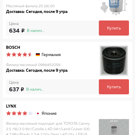
Масляный фильтр 25.116.00
Доставка: Сегодня, после 9 утра
Цена
Купить
634
В наличии
BOSCH
Германия
Фильтр масляный 0986452058
Доставка: Сегодня, после 9 утра
Цена
Купить
637
В наличии
LYNX
Япония
Фильтр масляный подходит для TOYOTA Camry
2.5 >91/3.0 91>/Corolla 1.4D 04>/Land Cruiser 100
4.7 98>/Prado 2.7-4.7 02>/Yaris 1.4D 01>, LEXUS