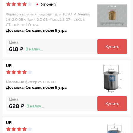
Япония
Фильтр масляный подходит для TOYOTA Avensis
1.6-2.0 08>/Rav 4 2.0 08>/Yaris 1.8 07>, LEXUS
CT200h 11> LO-124
Доставка: Сегодня, после 9 утра
Цена
Купить
618
В наличии
UFI
Масляный фильтр 25.086.00
Доставка: Сегодня, после 9 утра
Цена
Купить
628
В наличии
UFI