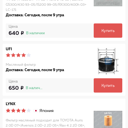
GS300/430 93-05/IS200 99-05/RX300/400h 03>
LC-171
Доставка: Сегодня, после 9 утра
Цена
Купить
640
В наличии
UFI
Масляный фильтр
Доставка: Сегодня, после 9 утра
Цена
Купить
650
В наличии
LYNX
Япония
Фильтр масляный подходит для TOYOTA Auris
2.0D 07>/Avensis 2.0D-2.2D 05>/Rav 4 2.2D 08>,