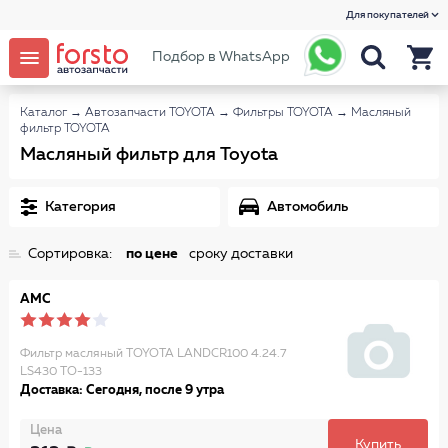
Для покупателей
Подбор в WhatsApp
Каталог
→
Автозапчасти TOYOTA
→
Фильтры TOYOTA
→
Масляный
фильтр TOYOTA
Масляный фильтр для Toyota
Категория
Автомобиль
Сортировка:
по цене
сроку доставки
AMC
Фильтр масляный TOYOTA LANDCR100 4.24.7
LS430 TO-133
Доставка: Сегодня, после 9 утра
Цена
Купить