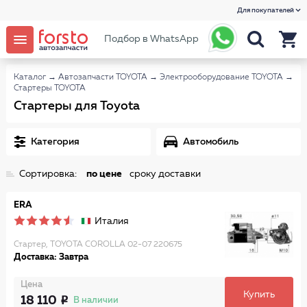
Для покупателей
Подбор в WhatsApp
Каталог
→
Автозапчасти TOYOTA
→
Электрооборудование TOYOTA
→
Стартеры TOYOTA
Стартеры для Toyota
Категория
Автомобиль
Сортировка:
по цене
сроку доставки
ERA
Италия
Стартер, TOYOTA COROLLA 02-07 220675
Доставка: Завтра
Цена
Купить
18 110
В наличии