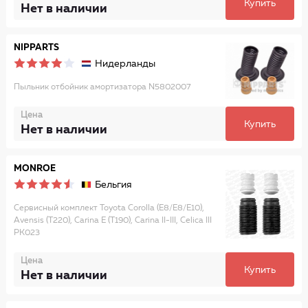
Купить
Нет в наличии
NIPPARTS
Нидерланды
Пыльник отбойник амортизатора N5802007
Цена
Купить
Нет в наличии
MONROE
Бельгия
Сервисный комплект Toyota Corolla (E8/E8/E10),
Avensis (T220), Carina E (T190), Carina II-III, Celica III
PK023
Цена
Купить
Нет в наличии