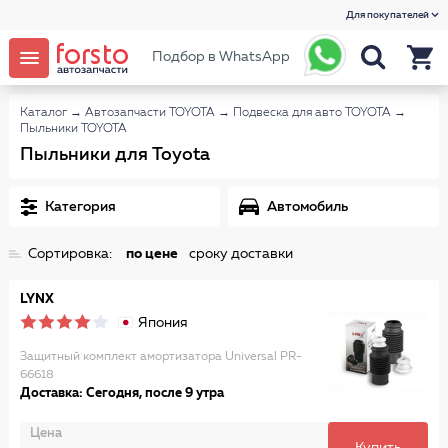
Для покупателей
Подбор в WhatsApp
Каталог
→
Автозапчасти TOYOTA
→
Подвеска для авто TOYOTA
→
Пыльники TOYOTA
Пыльники для Toyota
Категория
Автомобиль
Сортировка:
по цене
сроку доставки
LYNX
Япония
Защитный комплект амортизатора Universal PR-
66618
Доставка: Сегодня, после 9 утра
Цена