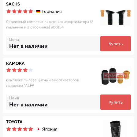
SACHS
Германия
Сервисный комплект переднего амортизатора (2
пыльника и 2 отбойника) 900154
Цена
Купить
Нет в наличии
KAMOKA
комплект пылезащитный амортизаторов
подвески "ALFA
Цена
Купить
Нет в наличии
TOYOTA
Япония