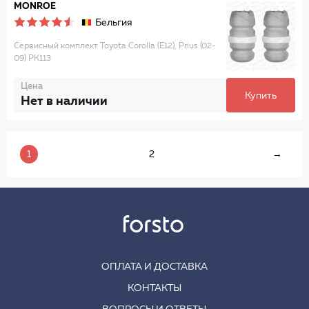
MONROE
Бельгия
Сервисный комплект Toyota Corolla (E12), Prius (02-
09) PK113
Цена
Купить
Нет в наличии
1
2
→
ОПЛАТА И ДОСТАВКА
КОНТАКТЫ