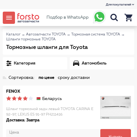
Для покупателей
Подбор в WhatsApp
Каталог
→
Автозапчасти TOYOTA
→
Тормозная система TOYOTA
→
Шланги тормозные TOYOTA
Тормозные шланги для Toyota
Категория
Автомобиль
Сортировка:
по цене
сроку доставки
FENOX
Беларусь
Шланг тормозной задн левый TOYOTA CARINA E
92-97, LEXUS ES 91-97 PH211416
Доставка: Завтра
Цена