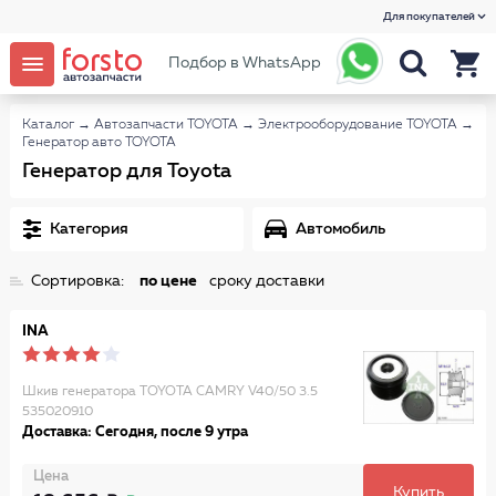
Для покупателей
Подбор в WhatsApp
Каталог
→
Автозапчасти TOYOTA
→
Электрооборудование TOYOTA
→
Генератор авто TOYOTA
Генератор для Toyota
Категория
Автомобиль
Сортировка:
по цене
сроку доставки
INA
Шкив генератора TOYOTA CAMRY V40/50 3.5
535020910
Доставка: Сегодня, после 9 утра
Цена
Купить