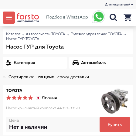
Для покупателей
Подбор в WhatsApp
Каталог
→
Автозапчасти TOYOTA
→
Рулевое управление TOYOTA
→
Насос ГУР TOYOTA
Насос ГУР для Toyota
Категория
Автомобиль
Сортировка:
по цене
сроку доставки
TOYOTA
Япония
Насос крыльчатый комплект 44310-33170
Цена
Купить
Нет в наличии