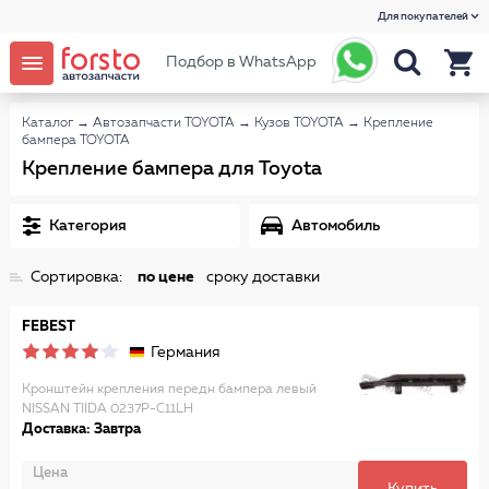
Для покупателей
Подбор в WhatsApp
Каталог
→
Автозапчасти TOYOTA
→
Кузов TOYOTA
→
Крепление
бампера TOYOTA
Крепление бампера для Toyota
Категория
Автомобиль
Сортировка:
по цене
сроку доставки
FEBEST
Германия
Кронштейн крепления передн бампера левый
NISSAN TIIDA 0237P-C11LH
Доставка: Завтра
Цена