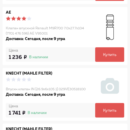
AE
Клапан впускной Renault M9R700 7.0х27.7х104
(7701 476 596) AE V95001
Доставка: Сегодня, после 9 утра
Цена
Купить
1 236
В наличии
KNECHT (MAHLE FILTER)
Впускн.клапан IN [26.9x6x105.1] 029VE30518100
Доставка: Сегодня, после 9 утра
Цена
Купить
1 741
В наличии
KNECHT (MAHLE FILTER)