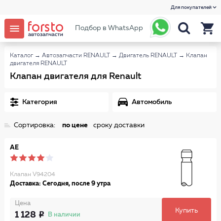
Для покупателей
Подбор в WhatsApp
Каталог
→
Автозапчасти RENAULT
→
Двигатель RENAULT
→
Клапан
двигателя RENAULT
Клапан двигателя для Renault
Категория
Автомобиль
Сортировка:
по цене
сроку доставки
AE
Клапан V94204
Доставка: Сегодня, после 9 утра
Цена
Купить
1 128
В наличии