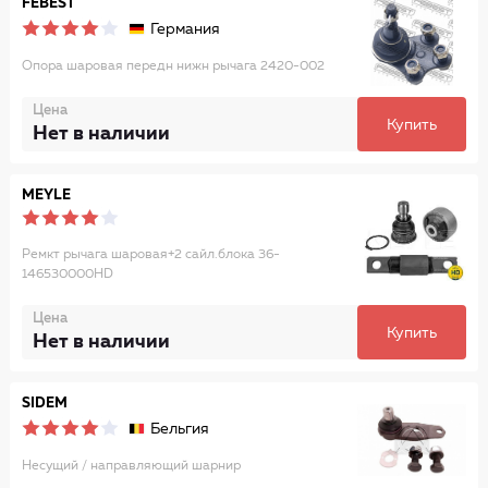
FEBEST
Германия
Опора шаровая передн нижн рычага 2420-002
Цена
Купить
Нет в наличии
MEYLE
Ремкт рычага шаровая+2 сайл.блока 36-
146530000HD
Цена
Купить
Нет в наличии
SIDEM
Бельгия
Несущий / направляющий шарнир