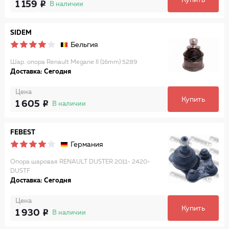
Купить
1 159
В наличии
SIDEM
Бельгия
Шар. опора Renault Megane II (16mm) 5289
Доставка: Сегодня
Цена
Купить
1 605
В наличии
FEBEST
Германия
Опора шаровая RENAULT DUSTER 2011- 2420-
DUSTF
Доставка: Сегодня
Цена
Купить
1 930
В наличии