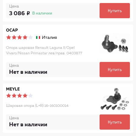
Цена
Купить
3 086
В наличии
OCAP
Италия
Опора шаровая Renault Laguna II/Opel
Vivaro/Nissan Primastar лев/прав. 0403877
Цена
Купить
Нет в наличии
MEYLE
Шаровая опора (L+R) 16-160100014
Цена
Купить
Нет в наличии