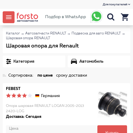
Для покупателей
Подбор в WhatsApp
Каталог
→
Автозапчасти RENAULT
→
Подвеска для авто RENAULT
→
Шаровая опора RENAULT
Шаровая опора для Renault
Категория
Автомобиль
Сортировка:
по цене
сроку доставки
FEBEST
Германия
Опора шаровая RENAULT LOGAN 2005-2013
2420-LOG
Доставка: Сегодня
Цена