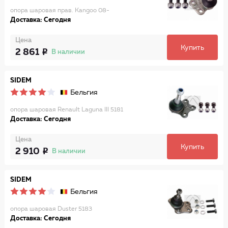
опора шаровая прав. Kangoo 08-
Доставка: Сегодня
Цена
Купить
2 861
В наличии
SIDEM
Бельгия
опора шаровая Renault Laguna III 5181
Доставка: Сегодня
Цена
Купить
2 910
В наличии
SIDEM
Бельгия
опора шаровая Duster 5183
Доставка: Сегодня