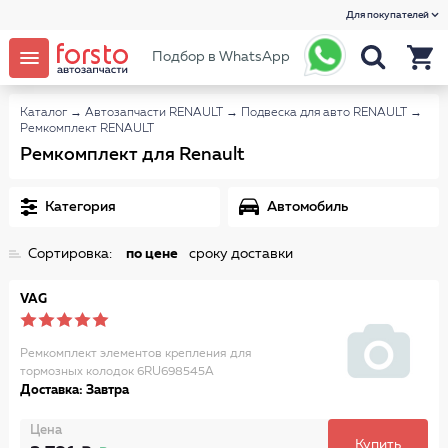
Для покупателей
Подбор в WhatsApp
Каталог
→
Автозапчасти RENAULT
→
Подвеска для авто RENAULT
→
Ремкомплект RENAULT
Ремкомплект для Renault
Категория
Автомобиль
Сортировка:
по цене
сроку доставки
VAG
Ремкомплект элементов крепления для
тормозных колодок 6RU698545A
Доставка: Завтра
Цена
Купить