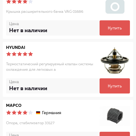
Крышка расширительного бачка VAG 01686
Цена
Купить
Нет в наличии
HYUNDAI
Термостатический регулируемый клапан системы
охлаждения для легковых а
Цена
Купить
Нет в наличии
MAPCO
Германия
Опора, стабилизатор 33127
Цена