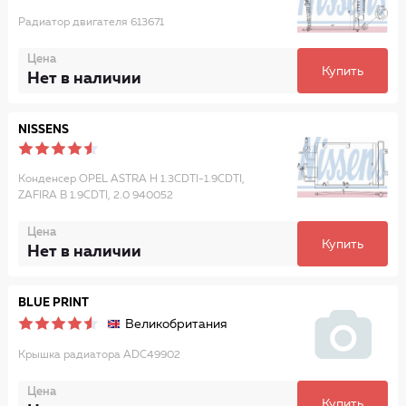
Радиатор двигателя 613671
Цена
Купить
Нет в наличии
NISSENS
Конденсер OPEL ASTRA H 1.3CDTI-1.9CDTI,
ZAFIRA B 1.9CDTI, 2.0 940052
Цена
Купить
Нет в наличии
BLUE PRINT
Великобритания
Крышка радиатора ADC49902
Цена
Купить