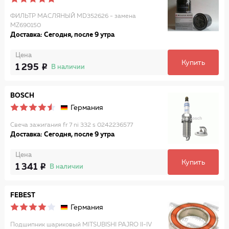
ФИЛЬТР МАСЛЯНЫЙ MD352626 - замена
MZ690150
Доставка: Сегодня, после 9 утра
Цена
Купить
1 295
В наличии
BOSCH
Германия
Свеча зажигания fr 7 ni 332 s 0242236577
Доставка: Сегодня, после 9 утра
Цена
Купить
1 341
В наличии
FEBEST
Германия
Подшипник шариковый MITSUBISHI PAJRO II-IV