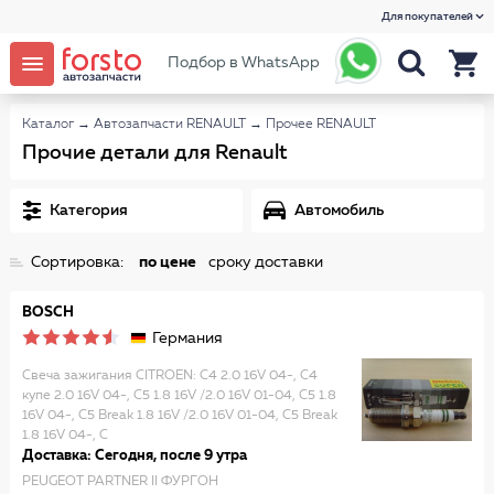
Для покупателей
Подбор в WhatsApp
Каталог
→
Автозапчасти RENAULT
→
Прочее RENAULT
Прочие детали для Renault
Категория
Автомобиль
Сортировка:
по цене
сроку доставки
BOSCH
Германия
Свеча зажигания CITROEN: C4 2.0 16V 04-, C4
купе 2.0 16V 04-, C5 1.8 16V /2.0 16V 01-04, C5 1.8
16V 04-, C5 Break 1.8 16V /2.0 16V 01-04, C5 Break
1.8 16V 04-, C
Доставка: Сегодня, после 9 утра
PEUGEOT PARTNER II ФУРГОН