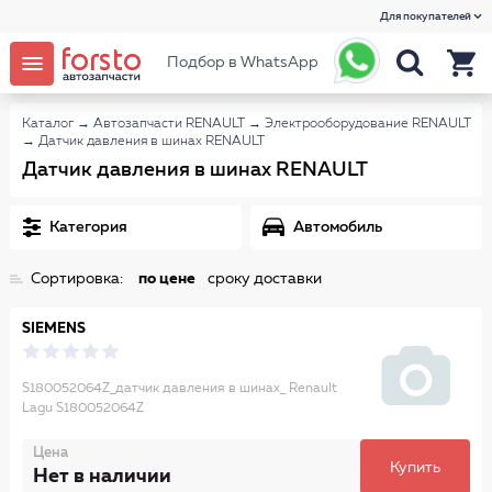
Для покупателей
Подбор в WhatsApp
Каталог
→
Автозапчасти RENAULT
→
Электрооборудование RENAULT
→
Датчик давления в шинах RENAULT
Датчик давления в шинах RENAULT
Категория
Автомобиль
Сортировка:
по цене
сроку доставки
SIEMENS
S180052064Z_датчик давления в шинах_ Renault
Lagu S180052064Z
Цена
Купить
Нет в наличии