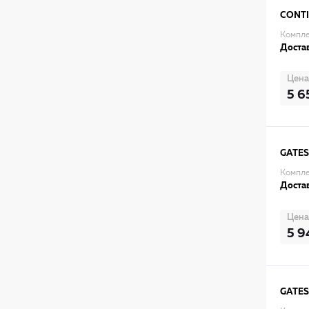
CONT
Компле
Достав
Цена
5 6
GATES
Компле
Достав
Цена
5 9
GATES