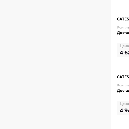
GATES
Компле
Достав
Цена
4 6
GATES
Компле
Достав
Цена
4 9