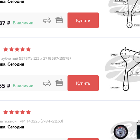
ка: Сегодня
Купить
87
В наличии
 зубчатый 5578XS 123 x 27 (8597-15578)
ка: Сегодня
Купить
55
В наличии
натяжной ГРМ T43225 (7784-21163)
ка: Сегодня