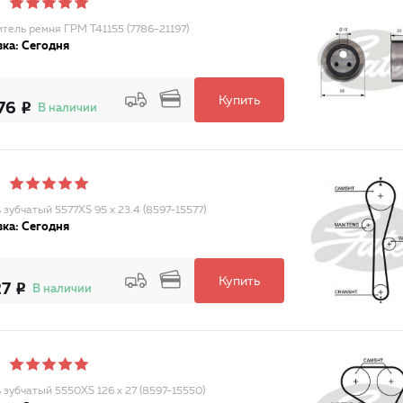
тель ремня ГРМ T41155 (7786-21197)
ка: Сегодня
Купить
76
В наличии
 зубчатый 5577XS 95 x 23.4 (8597-15577)
ка: Сегодня
Купить
27
В наличии
 зубчатый 5550XS 126 x 27 (8597-15550)