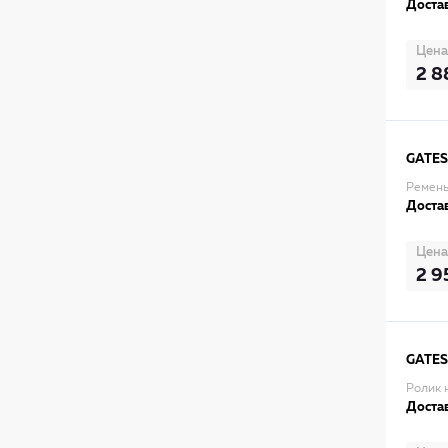
Достав
Цена
2 8
GATES
Ремень
Достав
Цена
2 9
GATES
Ролик 
Достав