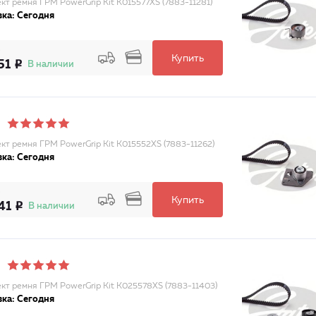
кт ремня ГРМ PowerGrip Kit K015577XS (7883-11281)
ка: Сегодня
Купить
51
В наличии
кт ремня ГРМ PowerGrip Kit K015552XS (7883-11262)
ка: Сегодня
Купить
41
В наличии
кт ремня ГРМ PowerGrip Kit K025578XS (7883-11403)
ка: Сегодня