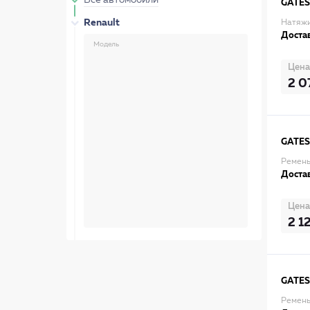
Все автомобили
GATES
Renault
Натяжи
Достав
Модель
Цена
2 0
GATES
Ремень
Достав
Цена
2 1
GATES
Ремень