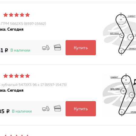
 ГРМ 5662XS (8597-15662)
ка: Сегодня
Купить
51
В наличии
 зубчатый 5473XS 96 x 17 (8597-15473)
ка: Сегодня
Купить
85
В наличии