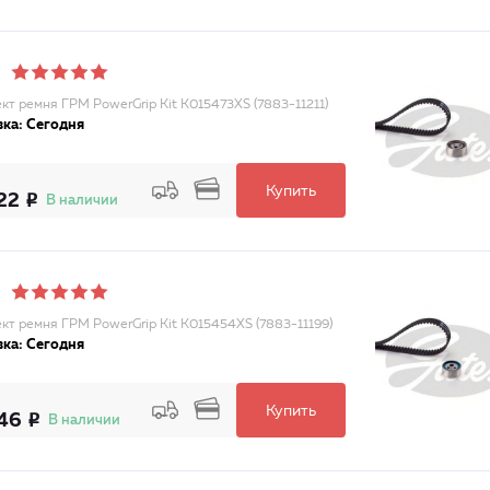
кт ремня ГРМ PowerGrip Kit K015473XS (7883-11211)
ка: Сегодня
Купить
22
В наличии
кт ремня ГРМ PowerGrip Kit K015454XS (7883-11199)
ка: Сегодня
Купить
46
В наличии