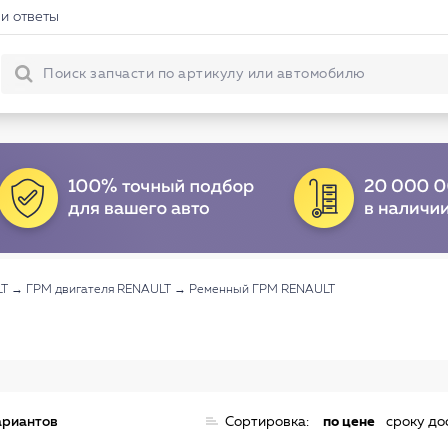
и ответы
LT
→
ГРМ двигателя RENAULT
→
Ременный ГРМ RENAULT
ариантов
Сортировка:
по цене
сроку до