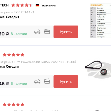
Германия
ITECH
кт ремня ГРМ CT988K2
ка: Сегодня
Купить
50
В наличии
кт ремня ГРМ PowerGrip Kit K015662XS (7883-11500)
ка: Сегодня
Купить
46
В наличии