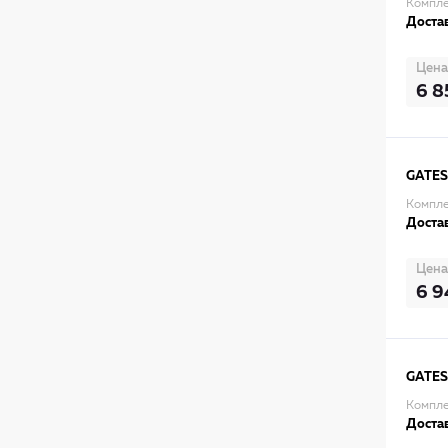
Компле
Достав
Цена
6 8
GATES
Компле
Достав
Цена
6 9
GATES
Компле
Достав