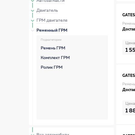
Автозапчасти
Двигатель
GATES
ГРМ двигателя
Ремень
Достав
Ременный ГРМ
Подкатегории
Цена
Ремень ГРМ
1 5
Комплект ГРМ
Ролик ГРМ
GATES
Ремень
Достав
Цена
1 8