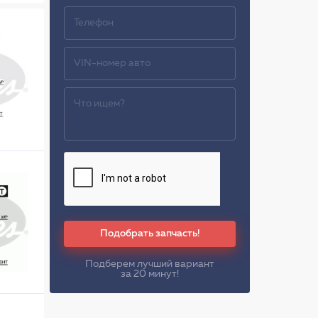
Подобрать запчасть!
Подберем лучший вариант
за 20 минут!