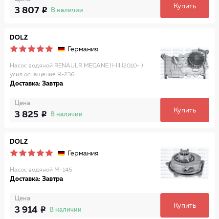
Купить
3 807
В наличии
DOLZ
Германия
Насос водяной RENAULR MEGANE II-III (2010- )
усил оснащение R-236
Доставка: Завтра
Цена
Купить
3 825
В наличии
DOLZ
Германия
Насос водяной M-145
Доставка: Завтра
Цена
Купить
3 914
В наличии