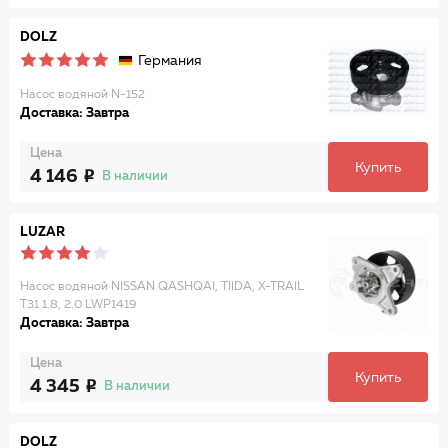
DOLZ
Германия
Насос водяной N-152
Доставка: Завтра
Цена
Купить
4 146
В наличии
LUZAR
Насос водяной NISSAN QASHQAI, TIIDA, X-TRAIL
T31 1.8, 2.0 LWP1419
Доставка: Завтра
Цена
Купить
4 345
В наличии
DOLZ