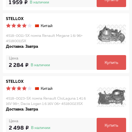
Купить
1 959
В наличии
STELLOX
Китай
4518-0011-SX помпа Renault Megane 1.6i 96>
45180011SX
Доставка: Завтра
Цена
Купить
2 284
В наличии
STELLOX
Китай
4518-0023-SX помпа Renault ClioLaguna 1.41.6
16V 98>, Dacia Logan 1.6 16V 06> 45180023SX
Доставка: Завтра
Цена
Купить
2 498
В наличии