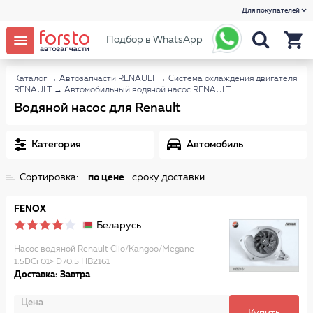
Для покупателей
Подбор в WhatsApp
Каталог
→
Автозапчасти RENAULT
→
Система охлаждения двигателя
RENAULT
→
Автомобильный водяной насос RENAULT
Водяной насос для Renault
Категория
Автомобиль
Сортировка:
по цене
сроку доставки
FENOX
Беларусь
Насос водяной Renault Clio/Kangoo/Megane
1.5DCi 01> D70.5 HB2161
Доставка: Завтра
Цена