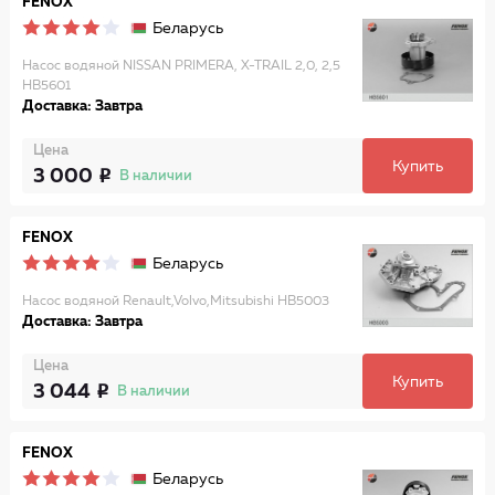
FENOX
Беларусь
Насос водяной NISSAN PRIMERA, X-TRAIL 2,0, 2,5
HB5601
Доставка: Завтра
Цена
Купить
3 000
В наличии
FENOX
Беларусь
Насос водяной Renault,Volvo,Mitsubishi HB5003
Доставка: Завтра
Цена
Купить
3 044
В наличии
FENOX
Беларусь