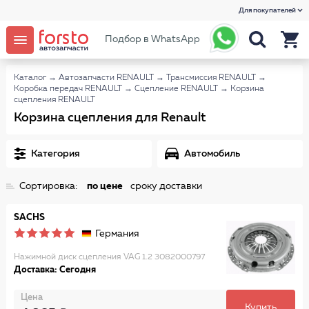
Для покупателей
Подбор в WhatsApp
Каталог
→
Автозапчасти RENAULT
→
Трансмиссия RENAULT
→
Коробка передач RENAULT
→
Сцепление RENAULT
→
Корзина
сцепления RENAULT
Корзина сцепления для Renault
Категория
Автомобиль
Сортировка:
по цене
сроку доставки
SACHS
Германия
Нажимной диск сцепления VAG 1.2 3082000797
Доставка: Сегодня
Цена
Купить