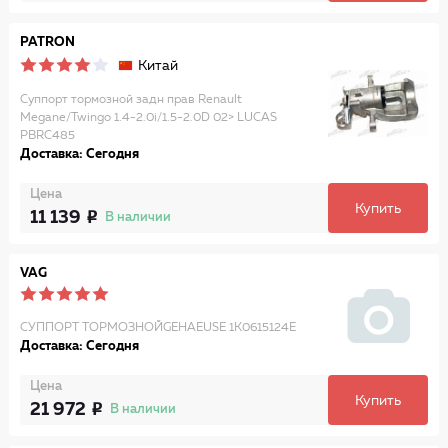
PATRON
Китай
Суппорт тормозной задн прав Renault
Megane/Twingo 1.4-2.0i/1.5-2.0D 02> LUCAS
PBRC485
Доставка: Сегодня
Цена
Купить
11 139
В наличии
VAG
СУППОРТ ТОРМОЗНОЙGEHAEUSE 1K0615124E
Доставка: Сегодня
Цена
Купить
21 972
В наличии