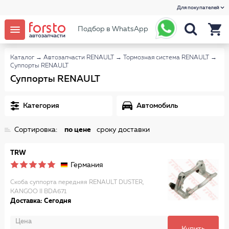
Для покупателей
Подбор в WhatsApp
Каталог
→
Автозапчасти RENAULT
→
Тормозная система RENAULT
→
Суппорты RENAULT
Суппорты RENAULT
Категория
Автомобиль
Сортировка:
по цене
сроку доставки
TRW
Германия
Скоба суппорта передняя RENAULT DUSTER,
KANGOO II BDA671
Доставка: Сегодня
Цена