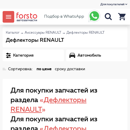
Для покупателей
Подбор в WhatsApp
Каталог
→
Аксессуары RENAULT
→
Дефлекторы RENAULT
Дефлекторы RENAULT
Категория
Автомобиль
Сортировка:
по цене
сроку доставки
Для покупки запчастей из
раздела
«
Дефлекторы
RENAULT
»
Для покупки запчастей из
раздела
«
Дефлекторы