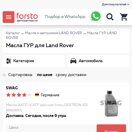
Для покупателей
Подбор в WhatsApp
Каталог
→
Масла и автохимия LAND ROVER
→
Масла ГУР LAND
ROVER
Масла ГУР для Land Rover
Категория
Автомобиль
Сортировка:
по цене
сроку доставки
SWAG
Германия
Масло АКПП 1l ATF красное (спец DEXTRON IID)
99908971
Доставка: Сегодня, после 9 утра
Цена