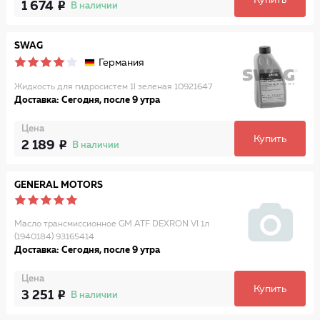
Купить
1 674
В наличии
SWAG
Германия
Жидкость для гидросистем 1l зеленая 10921647
Доставка: Сегодня, после 9 утра
Цена
Купить
2 189
В наличии
GENERAL MOTORS
Масло трансмиссионное GM ATF DEXRON VI 1л
(1940184) 93165414
Доставка: Сегодня, после 9 утра
Цена
Купить
3 251
В наличии