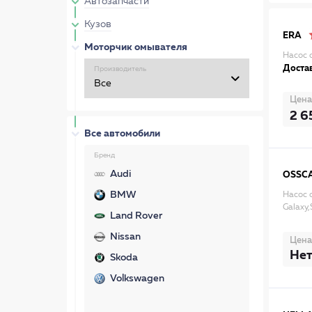
Автозапчасти
Кузов
ERA
Моторчик омывателя
Насос 
Достав
Производитель
Цена
2 6
Все автомобили
Бренд
Audi
OSSC
BMW
Насос 
Galaxy
Land Rover
Nissan
Цена
Нет
Skoda
Volkswagen