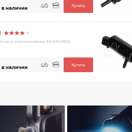
Купить
 в наличии
E
й насос, стеклоомыватель 514 870 0000
Купить
 в наличии