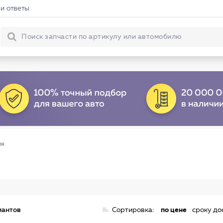
и ответы
ля
иантов
Сортировка:
по цене
сроку до