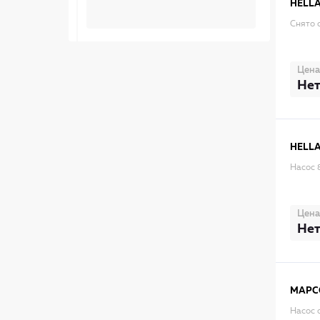
HELL
Снято 
Цена
Нет
HELL
Насос
Цена
Нет
MAPC
Насос 