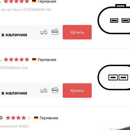
Германия
A
с пр-ва Насос 8TW006849-011
Купить
 в наличии
Германия
A
 8TW006849-031
Купить
 в наличии
Германия
O
омывателя 90813