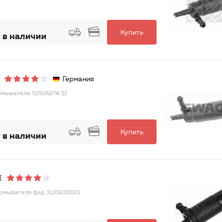
Купить
 в наличии
Германия
омывателя 32926274 (1)
Купить
 в наличии
E
омывателя фар 3130670001