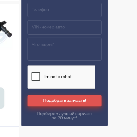
Подобрать запчасть!
Подберем лучший вариант
за 20 минут!