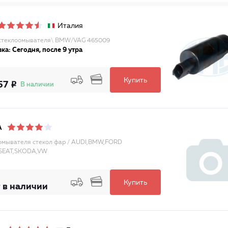
Италия
стеклоомывателя\ BMW/VAG 465009
ка: Сегодня, после 9 утра
Купить
57
В наличии
A
омывателя стекол фар / AUDI,BMW,FORD
,SEAT,SKODA,VW
Купить
 в наличии