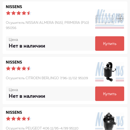
NISSENS
Осушитель NISSAN ALMERA (N15), PRIMERA (P10)
95056
Цена
Купить
Нет в наличии
NISSENS
Осушитель CITROEN BERLINGO 7/96-11/02 95109
Цена
Купить
Нет в наличии
NISSENS
Осушитель PEUGEOT 406 11/95-4/99 95110