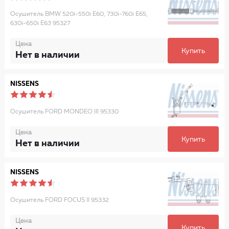
Осушитель BMW 520i-550i E60, 730i-760i E65,
630i-650i E63 95327
Цена
Купить
Нет в наличии
NISSENS
Осушитель FORD MONDEO III 95330
Цена
Купить
Нет в наличии
NISSENS
Осушитель FORD FOCUS II 95332
Цена
Купить