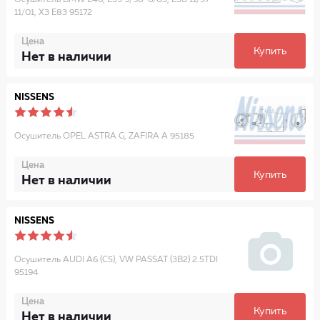
Осушитель BMW E46, E39 9/98-6/03, E38 11/97-
11/01, X3 E83 95172
Цена
Купить
Нет в наличии
NISSENS
Осушитель OPEL ASTRA G, ZAFIRA A 95185
Цена
Купить
Нет в наличии
NISSENS
Осушитель AUDI A6 (C5), VW PASSAT (3B2) 2.5TDI
95194
Цена
Купить
Нет в наличии