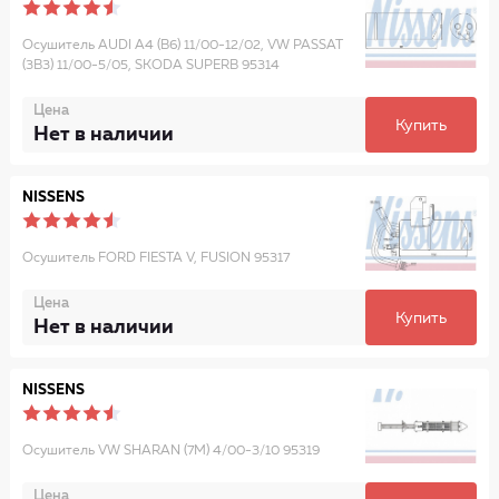
Осушитель AUDI A4 (B6) 11/00-12/02, VW PASSAT
(3B3) 11/00-5/05, SKODA SUPERB 95314
Цена
Купить
Нет в наличии
NISSENS
Осушитель FORD FIESTA V, FUSION 95317
Цена
Купить
Нет в наличии
NISSENS
Осушитель VW SHARAN (7M) 4/00-3/10 95319
Цена