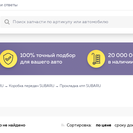
и ответы
RU
→
Коробка передач SUBARU
→
Прокладка кпп SUBARU
о не найдено
Сортировка:
по цене
сроку до