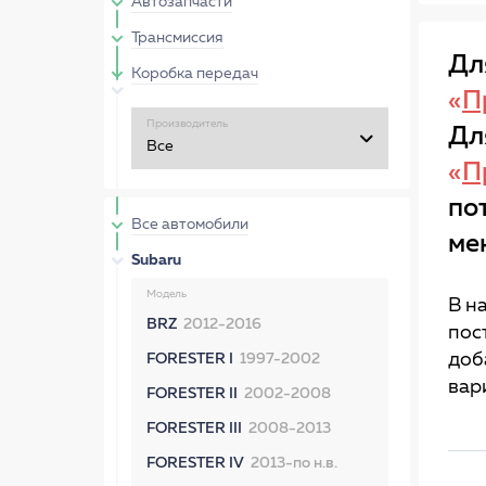
Автозапчасти
Трансмиссия
Дл
Коробка передач
«
П
Производитель
Дл
«
П
по
Все автомобили
ме
Subaru
Модель
В н
BRZ
2012-2016
пос
доб
FORESTER I
1997-2002
вар
FORESTER II
2002-2008
FORESTER III
2008-2013
FORESTER IV
2013-по н.в.