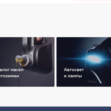
алог масел
Автосвет
втохимии
и лампы