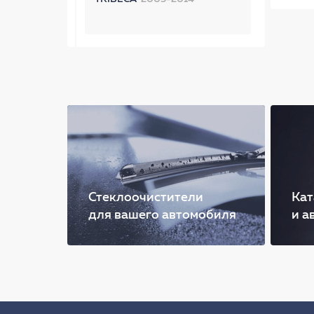
Стеклоочистители
Кат
для вашего автомобиля
и а