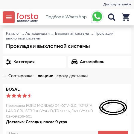
Для покупателей
Подбор в WhatsApp
Каталог
→
Автозапчасти
→
Выхлопная система
→
Прокладки
выхлопной системы
Прокладки выхлопной системы
Категория
Автомобиль
Сортировка:
по цене
сроку доставки
BOSAL
Прокладка FORD MONDEO 04-07 V=2.0, TOYOTA
LAND CRUISER J80 V=4.2D/TD 90-97, J120 V=3.0D
02-09 256-601
Доставка: Сегодня, после 9 утра