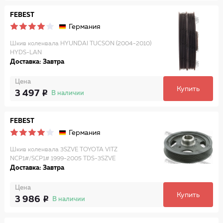
FEBEST
Германия
Шкив коленвала HYUNDAI TUCSON (2004-2010)
HYDS-LAN
Доставка: Завтра
Цена
Купить
3 497
В наличии
FEBEST
Германия
Шкив коленвала 3SZVE TOYOTA VITZ
NCP1#/SCP1# 1999-2005 TDS-3SZVE
Доставка: Завтра
Цена
Купить
3 986
В наличии