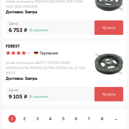
Шкив коленвала NISSAN QASHQAI J10E 2006-
2013 NDS-MR20DE
Доставка: Завтра
Цена
Купить
6 753
В наличии
FEBEST
Германия
Шкив коленвала 1NZFE TOYOTA YARIS
KSP90/NLP90/NSP90/SCP90/NCP90 05-11 TDS-
1NZFE
Доставка: Завтра
Цена
Купить
9 105
В наличии
1
2
3
4
5
6
7
8
→