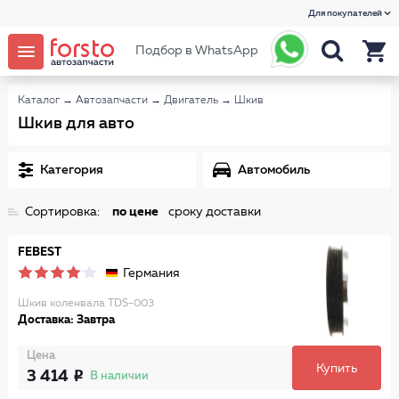
Для покупателей
Подбор в WhatsApp
Каталог
→
Автозапчасти
→
Двигатель
→
Шкив
Шкив для авто
Категория
Автомобиль
Сортировка:
по цене
сроку доставки
FEBEST
Германия
Шкив коленвала TDS-003
Доставка: Завтра
Цена
Купить
3 414
В наличии