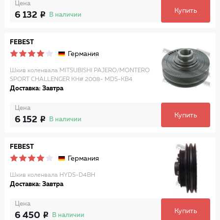
Цена
Купить
6 132
В наличии
FEBEST
Германия
Шкив коленвала MITSUBISHI PAJERO/MONTERO
SPORT CHALLENGER KH# 2008- MDS-KB4
Доставка: Завтра
Цена
Купить
6 152
В наличии
FEBEST
Германия
Шкив коленвала HYDS-D4BH
Доставка: Завтра
Цена
Купить
6 450
В наличии