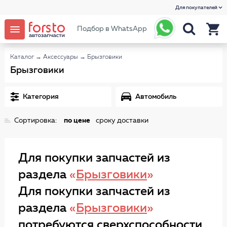
Для покупателей
Подбор в WhatsApp
Каталог
→
Аксессуары
→
Брызговики
Брызговики
Категория
Автомобиль
Сортировка:
по цене
сроку доставки
Для покупки запчастей из
раздела
«
Брызговики
»
Для покупки запчастей из
раздела
«
Брызговики
»
потребуются сверхспособности