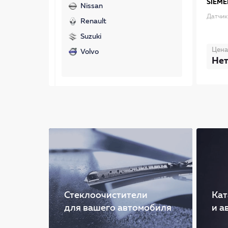
SIEME
Nissan
Датчик
Renault
Suzuki
Цена
Volvo
Нет
Стеклоочистители
Кат
для вашего автомобиля
и а