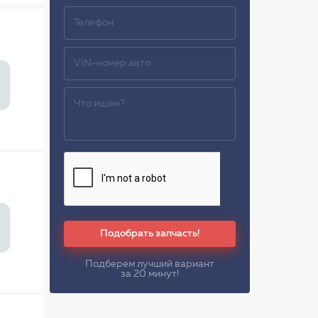
Подобрать запчасть!
Подберем лучший вариант
за 20 минут!