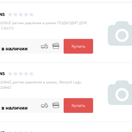
NS
2050Z датчик давления в шинах ПОДХОДИТ ДЛЯ
 C30/C5
Купить
 в наличии
NS
2064Z_датчик давления в шинах_ Renault Lagu
52064Z
Купить
 в наличии