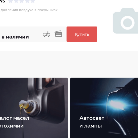
NS
 давления воздуха в покрышках
Купить
 в наличии
алог масел
Автосвет
втохимии
и лампы