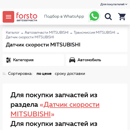
Для покупателей
Подбор в WhatsApp
Каталог
→
Автозапчасти MITSUBISHI
→
Трансмиссия MITSUBISHI
→
Датчик скорости MITSUBISHI
Датчик скорости MITSUBISHI
Категория
Автомобиль
Сортировка:
по цене
сроку доставки
Для покупки запчастей из
раздела
«
Датчик скорости
MITSUBISHI
»
Для покупки запчастей из