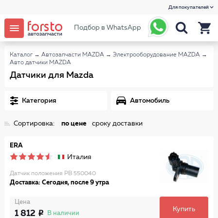
Для покупателей
Подбор в WhatsApp
Каталог
→
Автозапчасти MAZDA
→
Электрооборудование MAZDA
→
Авто датчики MAZDA
Датчики для Mazda
Категория
Автомобиль
Сортировка:
по цене
сроку доставки
ERA
Италия
Датчик положения РВ 550040
Доставка: Сегодня, после 9 утра
Цена
Купить
1 812
В наличии