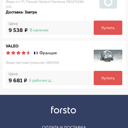
Фара п/т FL Passat/Variant/Santana 1N0271296-
031
Доставка: Завтра
Цена
Купить
9 538
В наличии
VALEO
Франция
Фара противотуманная 088358
Цена
Купить
9 681
5 рабочих дней
ОПЛАТА И ДОСТАВКА