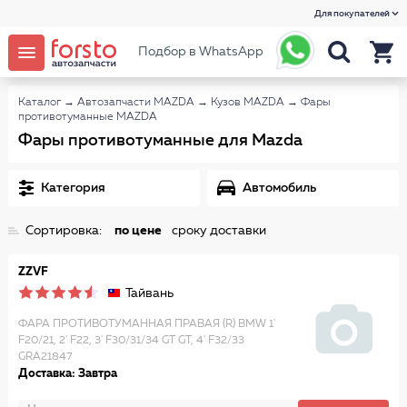
Для покупателей
Подбор в WhatsApp
Каталог
→
Автозапчасти MAZDA
→
Кузов MAZDA
→
Фары
противотуманные MAZDA
Фары противотуманные для Mazda
Категория
Автомобиль
Сортировка:
по цене
сроку доставки
ZZVF
Тайвань
ФАРА ПРОТИВОТУМАННАЯ ПРАВАЯ (R) BMW 1'
F20/21, 2' F22, 3' F30/31/34 GT GT, 4' F32/33
GRA21847
Доставка: Завтра