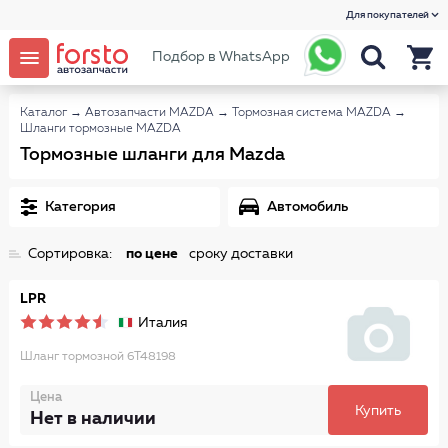
Для покупателей
Подбор в WhatsApp
Каталог
→
Автозапчасти MAZDA
→
Тормозная система MAZDA
→
Шланги тормозные MAZDA
Тормозные шланги для Mazda
Категория
Автомобиль
Сортировка:
по цене
сроку доставки
LPR
Италия
Шланг тормозной 6T48198
Цена
Купить
Нет в наличии