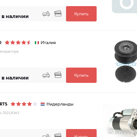
Купить
 в наличии
Италия
O
енератора
Купить
 в наличии
Нидерланды
RTS
р J5213043