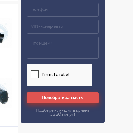
Подобрать запчасть!
Подберем лучший вариант
за 20 минут!