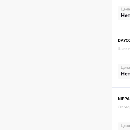
Цена
Нет
DAYC
Шкив г
Цена
Нет
NIPPA
Старте
Цена