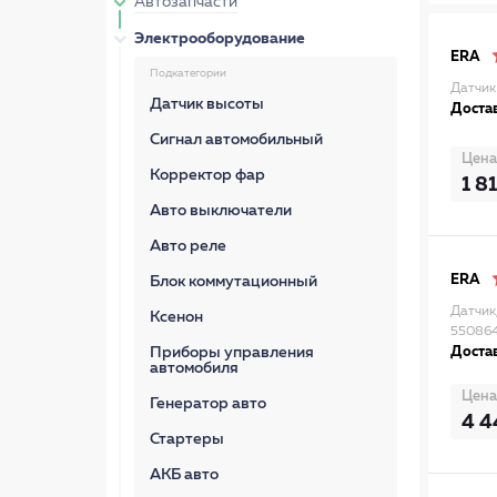
Автозапчасти
Электрооборудование
ERA
Подкатегории
Датчик
Датчик высоты
Достав
Сигнал автомобильный
Цена
Корректор фар
1 8
Авто выключатели
Авто реле
ERA
Блок коммутационный
Датчик
Ксенон
55086
Приборы управления
Достав
автомобиля
Цена
Генератор авто
4 4
Стартеры
АКБ авто