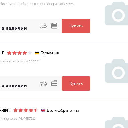
Механизм свободного хода генератора 59941
Купить
 в наличии
Германия
LE
Шкив генератора 59999
Купить
 в наличии
Великобритания
PRINT
 импульсов ADM57211