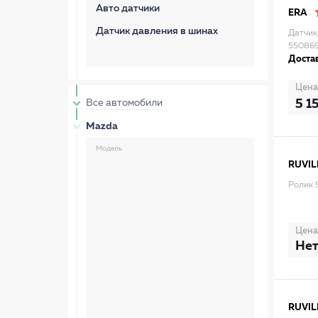
Авто датчики
ERA
Датчик давления в шинах
Датчик
55086
Достав
Цена
5 1
Все автомобили
Mazda
Модель
RUVIL
Ролик 
Цена
Нет
RUVIL