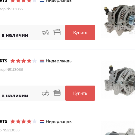
Нидерланды
RTS
тор N5113065
Купить
 в наличии
Нидерланды
RTS
тор N5113066
Купить
 в наличии
Нидерланды
RTS
р N5213053