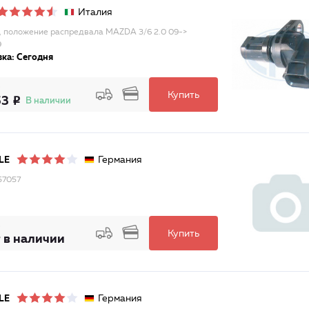
Италия
, положение распредвала MAZDA 3/6 2.0 09->
9
ка: Сегодня
Купить
53
В наличии
Германия
LE
57057
Купить
 в наличии
Германия
LE