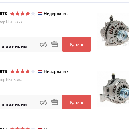
Нидерланды
RTS
тор N5113059
Купить
 в наличии
Нидерланды
RTS
тор N5113060
Купить
 в наличии