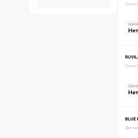
Снято 
Цена
Нет
RUVIL
Снято 
Цена
Нет
BLUE 
Датчик