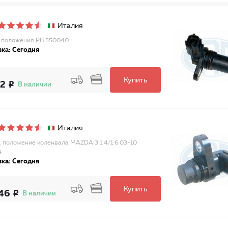
Италия
 положения РВ 550040
ка: Сегодня
Купить
12
В наличии
Италия
, положение коленвала MAZDA 3 1.4/1.6 03-10
4
ка: Сегодня
Купить
46
В наличии