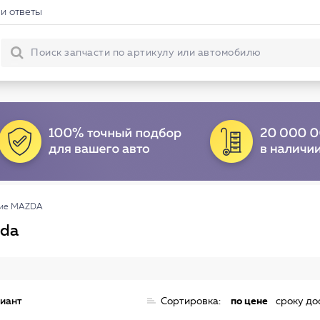
и ответы
ние MAZDA
zda
риант
Сортировка:
по цене
сроку до