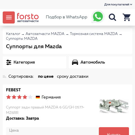
Для покупателей
Подбор в WhatsApp
Каталог
→
Автозапчасти MAZDA
→
Тормозная система MAZDA
→
Суппорты MAZDA
Суппорты для Mazda
Категория
Автомобиль
Сортировка:
по цене
сроку доставки
FEBEST
Германия
Суппорт задн правый MAZDA 6 GG/GH 0577-
MZ6RR
Доставка: Завтра
Цена